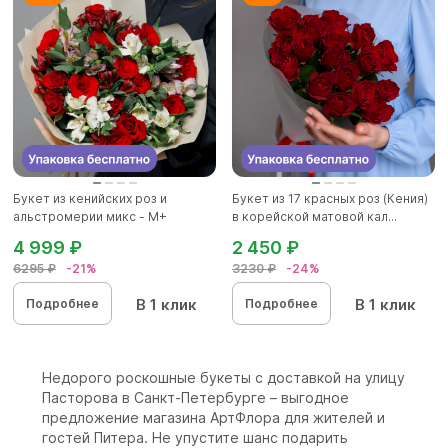
Букет из кенийских роз и
Букет из 17 красных роз (Кения)
альстромерии микс - М+
в корейской матовой кал...
4 999 ₽
2 450 ₽
6295 ₽
-21%
3230 ₽
-24%
В 1 клик
В 1 клик
Подробнее
Подробнее
Недорого роскошные букеты с доставкой на улицу
Пасторова в Санкт-Петербурге – выгодное
предложение магазина АртФлора для жителей и
гостей Питера. Не упустите шанс подарить