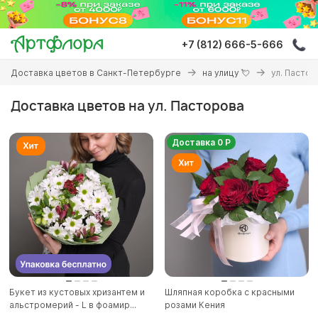
Перейти
к
основному
+7 (812) 666-5-666
содержанию
Вы
Доставка цветов в Санкт-Петербурге
на улицу 💘
ул. Пасто
здесь
Доставка цветов на ул. Пасторова
Доставка 0 Р
Букет из кустовых хризантем и
Шляпная коробка с красными
альстромерий - L в фоамир...
розами Кения