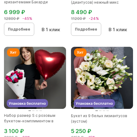
хризантемами Бакарди
(диантусов) нежный микс
(ромашка) в бе...
6 999 ₽
8 490 ₽
12800 ₽
-45%
11200 ₽
-24%
В 1 клик
В 1 клик
Подробнее
Подробнее
Набор размер S с розовым
Букет из 9 белых лизиантусов
букетом-комплиментом в
(эустом)
корейск...
3 100 ₽
5 250 ₽