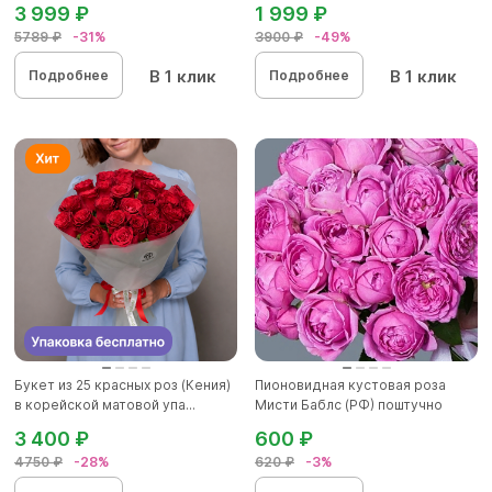
3 999 ₽
1 999 ₽
5789 ₽
-31%
3900 ₽
-49%
В 1 клик
В 1 клик
Подробнее
Подробнее
Букет из 25 красных роз (Кения)
Пионовидная кустовая роза
в корейской матовой упа...
Мисти Баблс (РФ) поштучно
3 400 ₽
600 ₽
4750 ₽
-28%
620 ₽
-3%