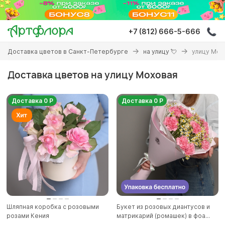
Перейти
к
основному
+7 (812) 666-5-666
содержанию
Вы
Доставка цветов в Санкт-Петербурге
на улицу 💘
улицу Мох
здесь
Доставка цветов на улицу Моховая
Доставка 0 Р
Доставка 0 Р
Шляпная коробка с розовыми
Букет из розовых диантусов и
розами Кения
матрикарий (ромашек) в фоа...