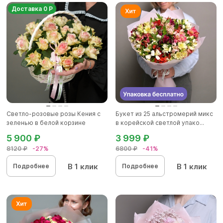
Доставка 0 Р
Светло-розовые розы Кения с
Букет из 25 альстромерий микс
зеленью в белой корзине
в корейской светлой упако...
5 900 ₽
3 999 ₽
8120 ₽
-27%
6800 ₽
-41%
В 1 клик
В 1 клик
Подробнее
Подробнее