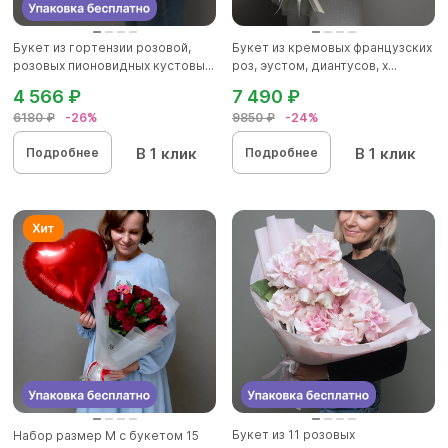
Букет из гортензии розовой,
Букет из кремовых французских
розовых пионовидных кустовы...
роз, эустом, диантусов, х...
4 566 ₽
7 490 ₽
6180 ₽
-26%
9850 ₽
-24%
В 1 клик
В 1 клик
Подробнее
Подробнее
Букет из 11 розовых
Набор размер M с букетом 15