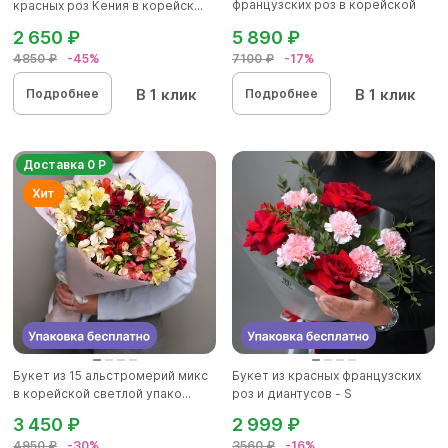
французских роз в корейской
красных роз Кения в корейск...
упаковк...
2 650 ₽
5 890 ₽
4850 ₽
-45%
7100 ₽
-17%
В 1 клик
В 1 клик
Подробнее
Подробнее
Доставка 0 Р
Букет из 15 альстромерий микс
Букет из красных французских
в корейской светлой упако...
роз и диантусов - S
3 450 ₽
2 999 ₽
4950 ₽
-30%
3560 ₽
-16%