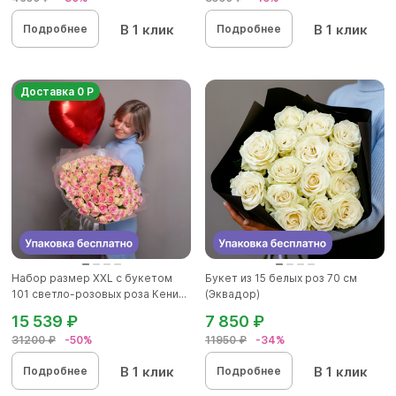
В 1 клик
В 1 клик
Подробнее
Подробнее
Доставка 0 Р
Набор размер ХХL с букетом
Букет из 15 белых роз 70 см
101 светло-розовых роза Кени...
(Эквадор)
15 539 ₽
7 850 ₽
31200 ₽
-50%
11950 ₽
-34%
В 1 клик
В 1 клик
Подробнее
Подробнее