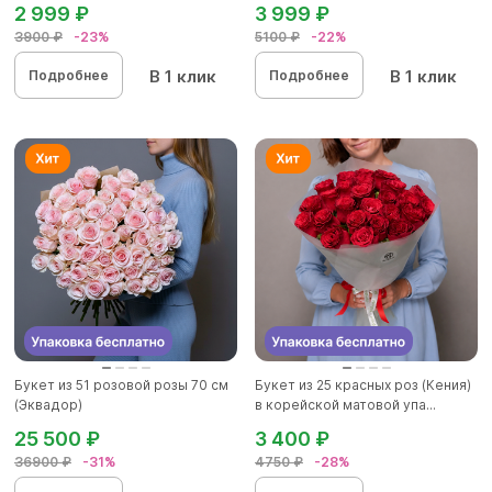
2 999 ₽
3 999 ₽
3900 ₽
-23%
5100 ₽
-22%
В 1 клик
В 1 клик
Подробнее
Подробнее
Букет из 51 розовой розы 70 см
Букет из 25 красных роз (Кения)
(Эквадор)
в корейской матовой упа...
25 500 ₽
3 400 ₽
36900 ₽
-31%
4750 ₽
-28%