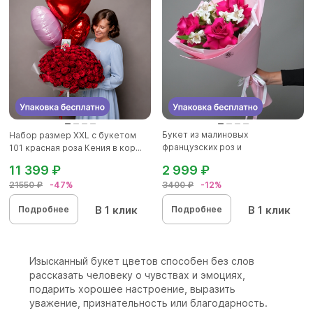
Букет из малиновых
Набор размер ХХL с букетом
французских роз и
101 красная роза Кения в кор...
альстромерии - S в...
11 399 ₽
2 999 ₽
21550 ₽
-47%
3400 ₽
-12%
В 1 клик
В 1 клик
Подробнее
Подробнее
Изысканный букет цветов способен без слов
рассказать человеку о чувствах и эмоциях,
подарить хорошее настроение, выразить
уважение, признательность или благодарность.