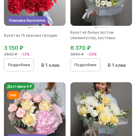
Букет из белых эустом
Букет из 15 красных гвоздик
(лизиантусов), кустовых
хризантем...
3 150 ₽
6 370 ₽
3600 ₽
-13%
8960 ₽
-29%
В 1 клик
В 1 клик
Подробнее
Подробнее
Доставка 0 Р