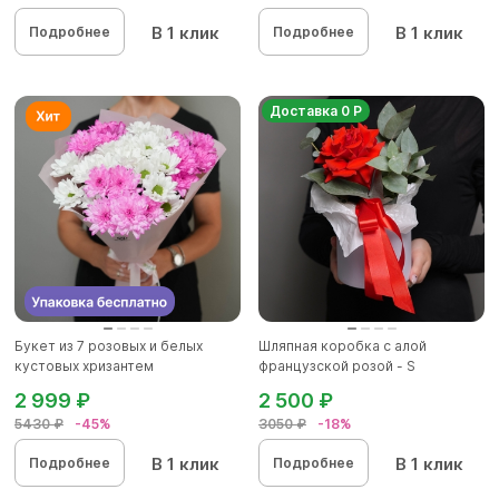
В 1 клик
В 1 клик
Подробнее
Подробнее
Доставка 0 Р
Букет из 7 розовых и белых
Шляпная коробка с алой
кустовых хризантем
французской розой - S
2 999 ₽
2 500 ₽
5430 ₽
-45%
3050 ₽
-18%
В 1 клик
В 1 клик
Подробнее
Подробнее