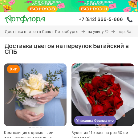
Перейти
к
основному
+7 (812) 666-5-666
содержанию
Вы
Доставка цветов в Санкт-Петербурге
на улицу 💘
пер. Батай
здесь
Доставка цветов на переулок Батайский в
СПБ
Композиция с кремовыми
Букет из 11 красных роз 50 см