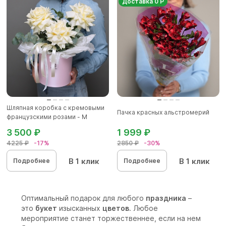
Доставка 0 Р
Шляпная коробка с кремовыми
Пачка красных альстромерий
французскими розами - M
3 500 ₽
1 999 ₽
4225 ₽
-17%
2850 ₽
-30%
В 1 клик
В 1 клик
Подробнее
Подробнее
Оптимальный подарок для любого
праздника
–
это
букет
изысканных
цветов
. Любое
мероприятие станет торжественнее, если на нем