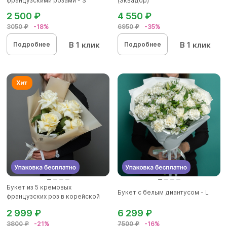
французскими розами - S
(Эквадор)
2 500 ₽
4 550 ₽
3050 ₽
-18%
6950 ₽
-35%
В 1 клик
В 1 клик
Подробнее
Подробнее
Букет из 5 кремовых
Букет с белым диантусом - L
французских роз в корейской
упаковк...
2 999 ₽
6 299 ₽
3800 ₽
-21%
7500 ₽
-16%