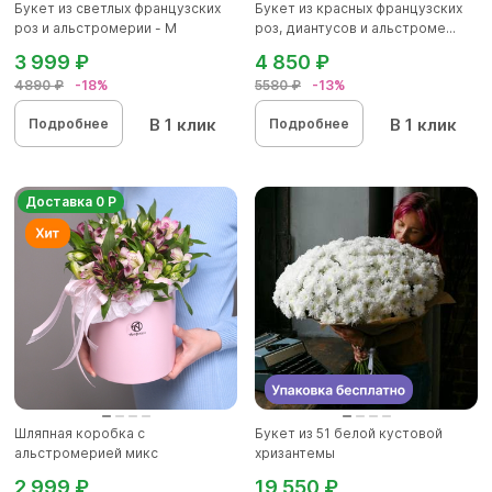
Букет из светлых французских
Букет из красных французских
роз и альстромерии - М
роз, диантусов и альстроме...
3 999 ₽
4 850 ₽
4890 ₽
-18%
5580 ₽
-13%
В 1 клик
В 1 клик
Подробнее
Подробнее
Доставка 0 Р
Шляпная коробка с
Букет из 51 белой кустовой
альстромерией микс
хризантемы
2 999 ₽
19 550 ₽