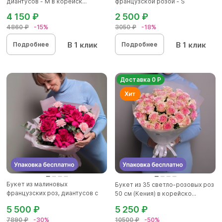
диантусов - M в корейск...
французской розой - S
4 150 ₽
2 500 ₽
4860 ₽
-15%
3050 ₽
-18%
В 1 клик
В 1 клик
Подробнее
Подробнее
Доставка 0 Р
Букет из малиновых
Букет из 35 светло-розовых роз
французских роз, диантусов с
50 см (Кения) в корейско...
эвкалип...
5 500 ₽
5 250 ₽
7890 ₽
-30%
10500 ₽
-50%