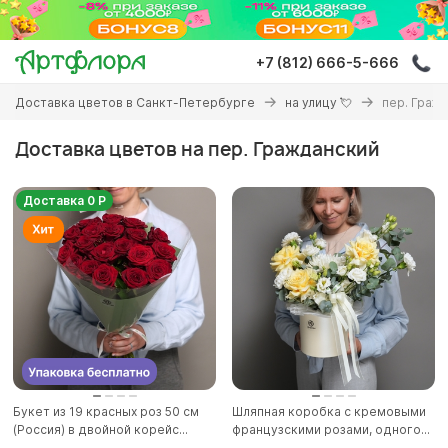
Перейти
к
основному
+7 (812) 666-5-666
содержанию
Вы
Доставка цветов в Санкт-Петербурге
на улицу 💘
пер. Граж
здесь
Доставка цветов на пер. Гражданский
Доставка 0 Р
Букет из 19 красных роз 50 см
Шляпная коробка с кремовыми
(Россия) в двойной корейс...
французскими розами, одного...