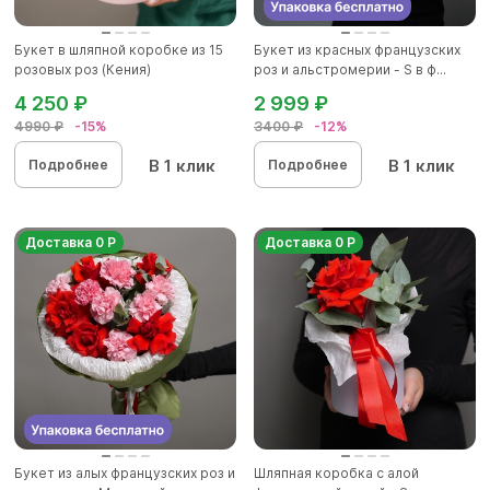
Букет в шляпной коробке из 15
Букет из красных французских
розовых роз (Кения)
роз и альстромерии - S в ф...
4 250 ₽
2 999 ₽
4990 ₽
-15%
3400 ₽
-12%
В 1 клик
В 1 клик
Подробнее
Подробнее
Доставка 0 Р
Доставка 0 Р
Букет из алых французских роз и
Шляпная коробка с алой