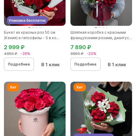
Букет из красных роз 50 см
Шляпная коробка с красными
(Кения) и гипсофилы - S в ко...
французскими розами, диантус...
2 999 ₽
7 890 ₽
4950 ₽
-39%
9850 ₽
-20%
В 1 клик
В 1 клик
Подробнее
Подробнее