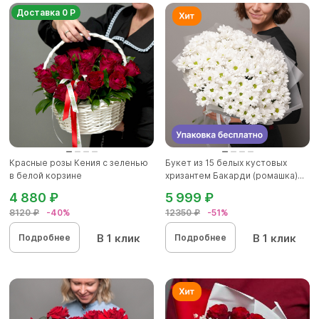
Доставка 0 Р
Красные розы Кения с зеленью
Букет из 15 белых кустовых
в белой корзине
хризантем Бакарди (ромашка)...
4 880 ₽
5 999 ₽
8120 ₽
-40%
12350 ₽
-51%
В 1 клик
В 1 клик
Подробнее
Подробнее