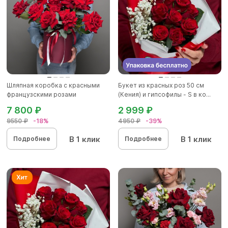
Шляпная коробка с красными
Букет из красных роз 50 см
французскими розами
(Кения) и гипсофилы - S в ко...
7 800 ₽
2 999 ₽
9550 ₽
-18%
4950 ₽
-39%
В 1 клик
В 1 клик
Подробнее
Подробнее