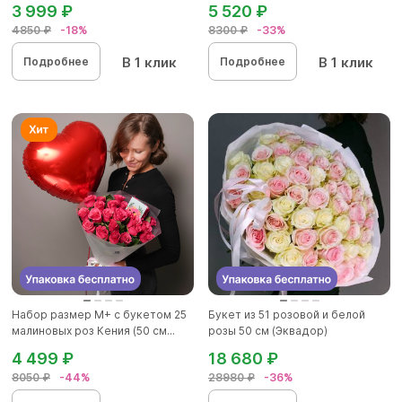
3 999 ₽
5 520 ₽
4850 ₽
-18%
8300 ₽
-33%
В 1 клик
В 1 клик
Подробнее
Подробнее
Набор размер М+ с букетом 25
Букет из 51 розовой и белой
малиновых роз Кения (50 см...
розы 50 см (Эквадор)
4 499 ₽
18 680 ₽
8050 ₽
-44%
28980 ₽
-36%