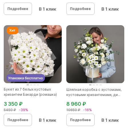
В 1 клик
В 1 клик
Подробнее
Подробнее
Букет из 7 белых кустовых
Шляпная коробка с эустомами,
хризантем Бакарди (ромашка)
кустовыми хризантемами, ди...
в...
3 350 ₽
8 960 ₽
5450 ₽
-39%
10650 ₽
-16%
В 1 клик
В 1 клик
Подробнее
Подробнее