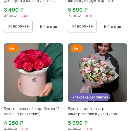
(Эквадор) и лизиантус - S в...
лизиантуса (эустом) - S в...
3 400 ₽
5 890 ₽
4500 ₽
-24%
7230 ₽
-19%
В 1 клик
В 1 клик
Подробнее
Подробнее
Букет в шляпной коробке из 15
Букет из кустовых роз,
розовых роз (Кения)
альстромерии и диантусов - L
4 250 ₽
5 990 ₽
4990 ₽
-15%
8690 ₽
-31%