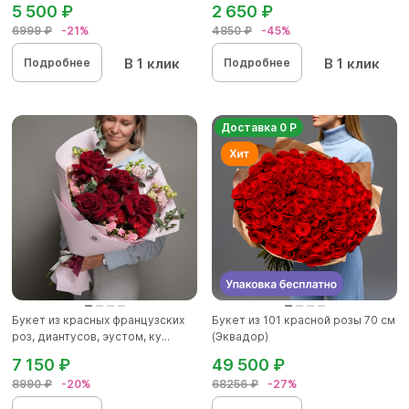
5 500 ₽
2 650 ₽
6999 ₽
-21%
4850 ₽
-45%
В 1 клик
В 1 клик
Подробнее
Подробнее
Доставка 0 Р
Букет из красных французских
Букет из 101 красной розы 70 см
роз, диантусов, эустом, ку...
(Эквадор)
7 150 ₽
49 500 ₽
8990 ₽
-20%
68256 ₽
-27%