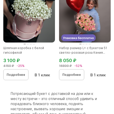
Шляпная коробка с белой
Набор размер L+ с букетом 51
гипсофилой
светло-розовая роза Кения...
3 100 ₽
8 050 ₽
4150 ₽
-25%
16800 ₽
-52%
В 1 клик
В 1 клик
Подробнее
Подробнее
Потрясающий букет с доставкой на дом или к
месту встречи – это отличный способ удивить и
порадовать близкого человека, поднять
настроение, вызвать хорошие эмоции и
превратить обычный день в невероятный