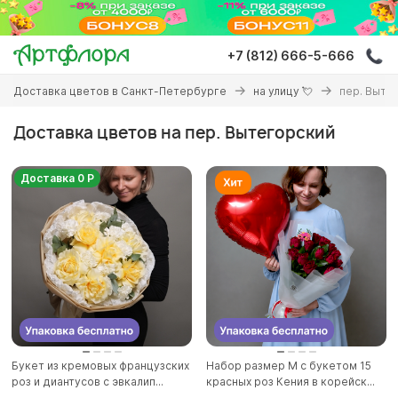
Перейти
к
основному
+7 (812) 666-5-666
содержанию
Вы
Доставка цветов в Санкт-Петербурге
на улицу 💘
пер. Выте
здесь
Доставка цветов на пер. Вытегорский
Доставка 0 Р
Букет из кремовых французских
Набор размер M с букетом 15
роз и диантусов с эвкалип...
красных роз Кения в корейск...