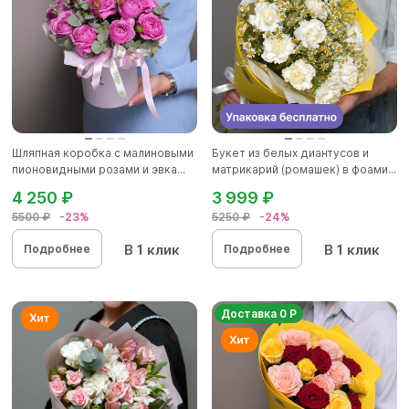
Шляпная коробка с малиновыми
Букет из белых диантусов и
пионовидными розами и эвка...
матрикарий (ромашек) в фоами...
4 250 ₽
3 999 ₽
5500 ₽
-23%
5250 ₽
-24%
В 1 клик
В 1 клик
Подробнее
Подробнее
Доставка 0 Р