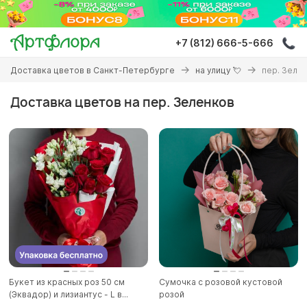
Перейти
к
основному
+7 (812) 666-5-666
содержанию
Вы
Доставка цветов в Санкт-Петербурге
на улицу 💘
пер. Зеле
здесь
Доставка цветов на пер. Зеленков
Букет из красных роз 50 см
Сумочка с розовой кустовой
(Эквадор) и лизиантус - L в...
розой