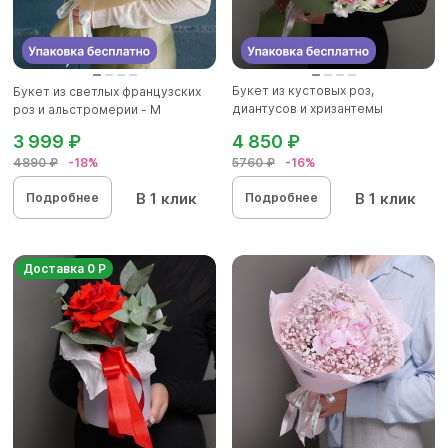
Букет из кустовых роз,
Букет из светлых французских
диантусов и хризантемы
роз и альстромерии - М
кустовой...
3 999 ₽
4 850 ₽
4890 ₽
-18%
5760 ₽
-16%
В 1 клик
В 1 клик
Подробнее
Подробнее
Доставка 0 Р