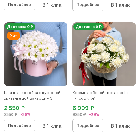
В 1 клик
В 1 клик
Подробнее
Подробнее
Доставка 0 Р
Доставка 0 Р
Шляпная коробка с кустовой
Корзина с белой гвоздикой и
хризантемой Бакарди - S
гипсофилой
2 550 ₽
6 999 ₽
3550 ₽
-28%
9850 ₽
-29%
В 1 клик
В 1 клик
Подробнее
Подробнее