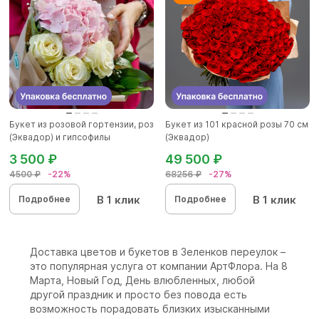
Букет из розовой гортензии, роз
Букет из 101 красной розы 70 см
(Эквадор) и гипсофилы
(Эквадор)
3 500 ₽
49 500 ₽
4500 ₽
-22%
68256 ₽
-27%
В 1 клик
В 1 клик
Подробнее
Подробнее
Доставка цветов и букетов в Зеленков переулок –
это популярная услуга от компании АртФлора. На 8
Марта, Новый Год, День влюбленных, любой
другой праздник и просто без повода есть
возможность порадовать близких изысканными