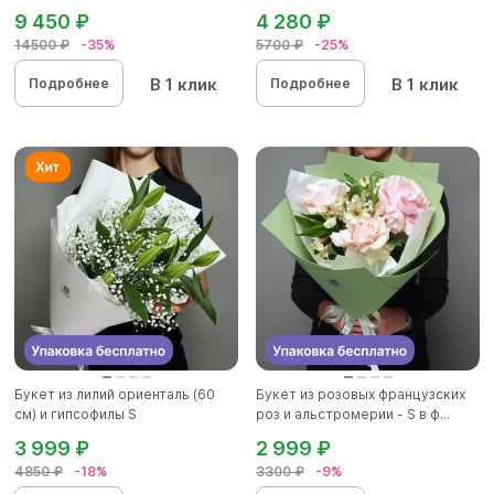
9 450 ₽
4 280 ₽
14500 ₽
-35%
5700 ₽
-25%
В 1 клик
В 1 клик
Подробнее
Подробнее
Букет из лилий ориенталь (60
Букет из розовых французских
см) и гипсофилы S
роз и альстромерии - S в ф...
3 999 ₽
2 999 ₽
4850 ₽
-18%
3300 ₽
-9%