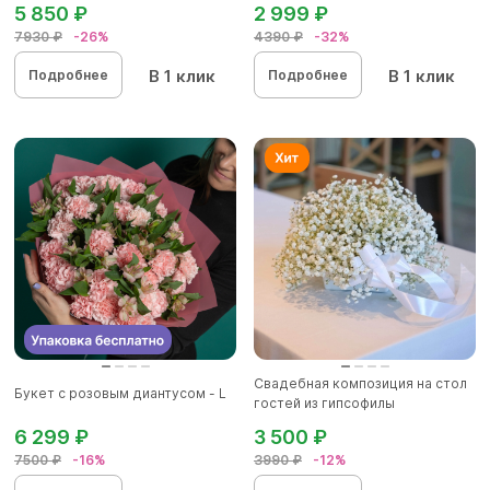
5 850 ₽
2 999 ₽
7930 ₽
-26%
4390 ₽
-32%
В 1 клик
В 1 клик
Подробнее
Подробнее
Свадебная композиция на стол
Букет с розовым диантусом - L
гостей из гипсофилы
6 299 ₽
3 500 ₽
7500 ₽
-16%
3990 ₽
-12%