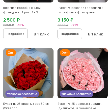
Шляпная коробка с алой
Букет из розовой гортензии и
французской розой - S
гипсофилы в фоамиране
2 500 ₽
3 150 ₽
3050 ₽
-18%
3999 ₽
-21%
В 1 клик
В 1 клик
Подробнее
Подробнее
Букет из 25 красных роз 50 см
Букет из 25 розовых гвоздик
(Эквадор)
(диантусов) в фоамиране