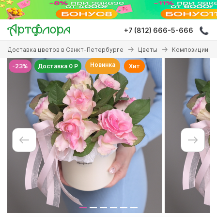
Перейти
к
основному
+7 (812) 666-5-666
содержанию
Вы
Доставка цветов в Санкт-Петербурге
Цветы
Композиции с 
здесь
Новинка
-23%
Доставка 0 Р
Хит