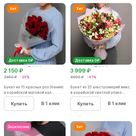
Доставка 0₽
Доставка 0₽
2 150 ₽
3 999 ₽
2850 ₽
-25%
6800 ₽
-41%
Букет из 15 красных роз (Кения)
Букет из 25 альстромерий микс
в корейской матовой кал...
в корейской светлой упако...
В 1 клик
В 1 клик
Купить
Купить