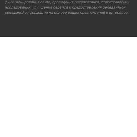
функционирования сайта, проведения ретаргетинга, статистических
исследований, улучшения сервиса и предоставления релевантной
рекламной информации на основе ваших предпочтений и интересов.