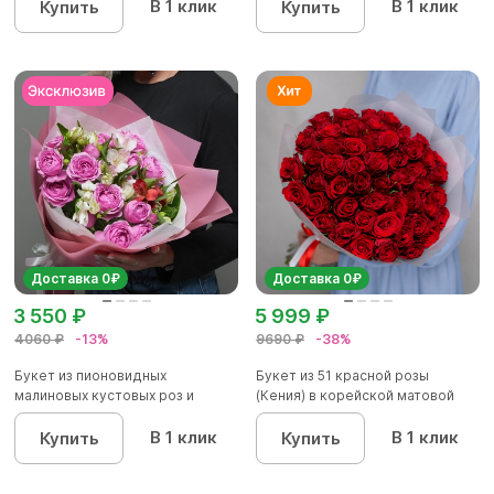
В 1 клик
В 1 клик
Купить
Купить
Доставка 0₽
Доставка 0₽
3 550 ₽
5 999 ₽
4060 ₽
-13%
9690 ₽
-38%
Букет из пионовидных
Букет из 51 красной розы
малиновых кустовых роз и
(Кения) в корейской матовой
альстроме...
уп...
В 1 клик
В 1 клик
Купить
Купить