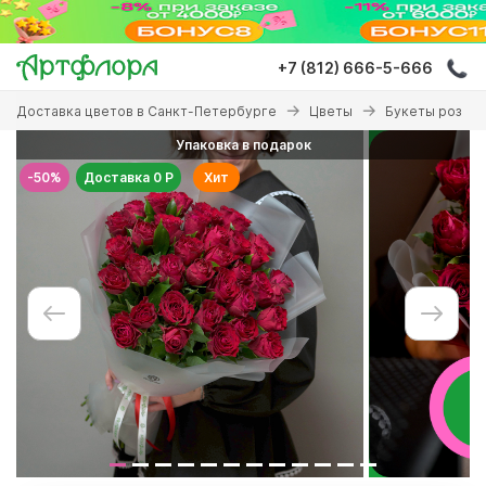
Перейти
к
основному
+7 (812) 666-5-666
содержанию
Вы
Доставка цветов в Санкт-Петербурге
Цветы
Букеты роз
здесь
Упаковка в подарок
-50%
Доставка 0 Р
Хит