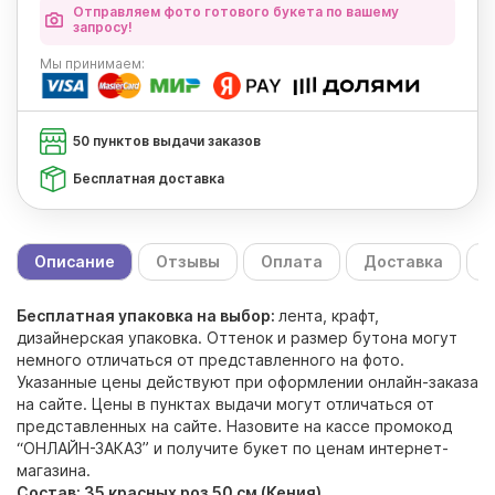
Отправляем фото готового букета по вашему
запросу!
Мы
принимаем:
50 пунктов выдачи заказов
Бесплатная доставка
Описание
Отзывы
Оплата
Доставка
С
Бесплатная упаковка на выбор:
лента, крафт,
дизайнерская упаковка. Оттенок и размер бутона могут
немного отличаться от представленного на фото.
Указанные цены действуют при оформлении онлайн-заказа
на сайте. Цены в пунктах выдачи могут отличаться от
представленных на сайте. Назовите на кассе промокод
“ОНЛАЙН-ЗАКАЗ” и получите букет по ценам интернет-
магазина.
Состав: 35 красных роз 50 см (Кения)