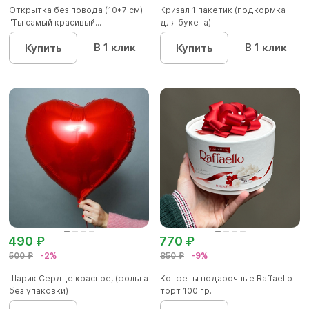
Открытка без повода (10*7 см)
Кризал 1 пакетик (подкормка
"Ты самый красивый...
для букета)
В 1 клик
В 1 клик
Купить
Купить
490 ₽
770 ₽
500 ₽
-2%
850 ₽
-9%
Шарик Сердце красное, (фольга
Конфеты подарочные Raffaello
без упаковки)
торт 100 гр.