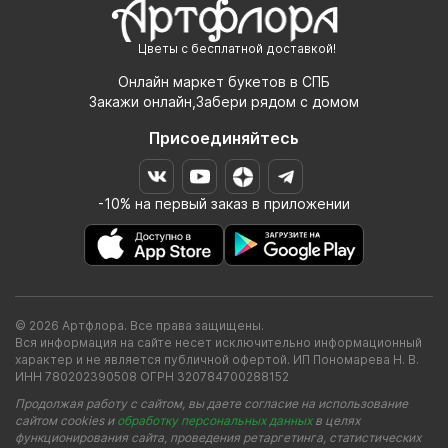
Цветы с бесплатной доставкой!
Онлайн маркет букетов в СПБ
Закажи онлайн,Забери рядом с домом
Присоединяйтесь
-10% на первый заказ в приложении
© 2026 Артфлора. Все права защищены.
Вся информация на сайте несет исключительно информационный
характер и не является публичной офертой. ИП Пономарева Н. В.
ИНН 780202390508 ОГРН 320784700288152
Продолжая работу с сайтом, вы даете согласие на использование
сайтом cookies и
обработку персональных данных
в целях
функционирования сайта, проведения ретаргетинга, статистических