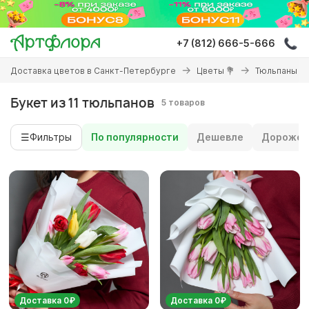
Перейти
к
основному
+7 (812) 666-5-666
содержанию
Вы
Доставка цветов в Санкт-Петербурге
Цветы 💐
Тюльпаны
здесь
Букет из 11 тюльпанов
5 товаров
☰
Фильтры
По популярности
Дешевле
Дороже
Доставка 0₽
Доставка 0₽