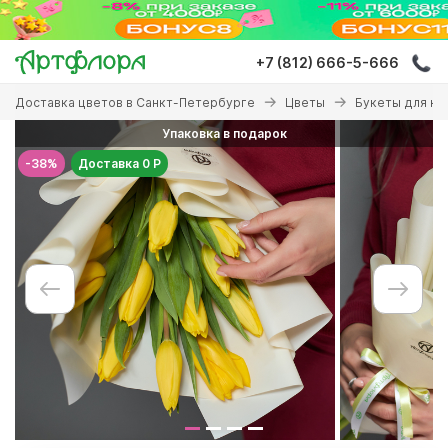
Перейти
к
основному
+7 (812) 666-5-666
содержанию
Вы
Доставка цветов в Санкт-Петербурге
Цветы
Букеты для ко
здесь
Упаковка в подарок
-38%
Доставка 0 Р