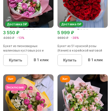
Доставка 0₽
Доставка 0₽
3 550 ₽
5 999 ₽
4060 ₽
-13%
9690 ₽
-38%
Букет из пионовидных
Букет из 51 красной розы
малиновых кустовых роз и
(Кения) в корейской матовой
альстроме...
уп...
В 1 клик
В 1 клик
Купить
Купить