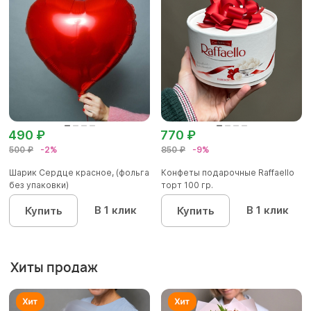
490 ₽
770 ₽
500 ₽
-2%
850 ₽
-9%
Шарик Сердце красное, (фольга
Конфеты подарочные Raffaello
без упаковки)
торт 100 гр.
В 1 клик
В 1 клик
Купить
Купить
Хиты продаж