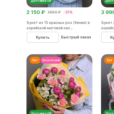
Доставка 0₽
Дост
2 150 ₽
3 99
2850 ₽
-25%
Букет из 15 красных роз (Кения) в
Букет 
корейской матовой кал...
корейс
Быстрый заказ
Купить
К
Доставка 0₽
Дост