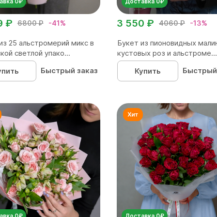
авка 0₽
Доставка 0₽
9 ₽
3 550 ₽
6800 ₽
-41%
4060 ₽
-13%
из 25 альстромерий микс в
Букет из пионовидных мали
кой светлой упако...
кустовых роз и альстроме...
Быстрый заказ
Быстрый
упить
Купить
авка 0₽
Доставка 0₽