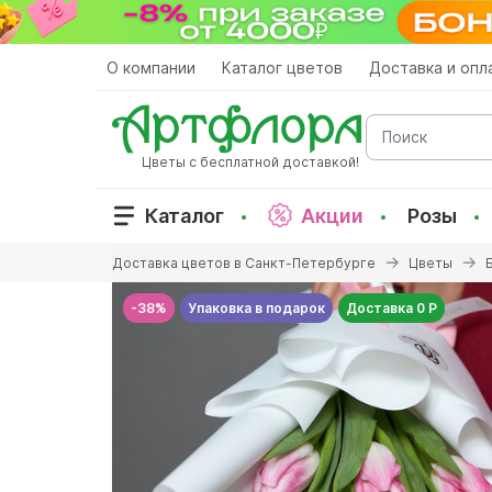
Перейти
к
основному
О компании
Каталог цветов
Доставка и опл
содержанию
Поиск
Цветы с бесплатной доставкой!
Каталог
Акции
Розы
Вы
Доставка цветов в Санкт-Петербурге
Цветы
здесь
-38%
Упаковка в подарок
Доставка 0 Р