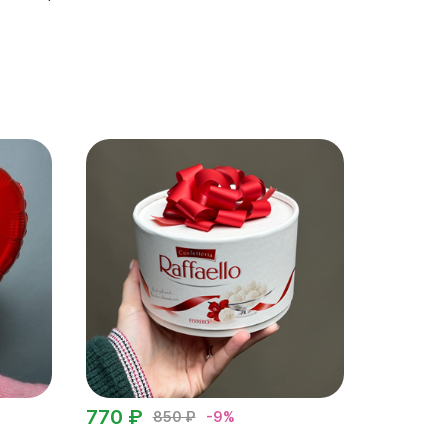
770 ₽
850 ₽
-9%