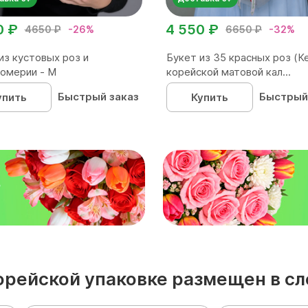
0 ₽
4 550 ₽
4650 ₽
-26%
6650 ₽
-32%
из кустовых роз и
Букет из 35 красных роз (Ке
омерии - М
корейской матовой кал...
Быстрый заказ
Быстрый
упить
Купить
₽
корейской упаковке размещен в с