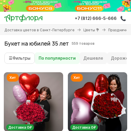
Перейти
к
основному
+7 (812) 666-5-666
содержанию
Вы
Доставка цветов в Санкт-Петербурге
Цветы 💐
Праздничны
здесь
Букет на юбилей 35 лет
559 товаров
☰
Фильтры
По популярности
Дешевле
Дороже
Доставка 0₽
Доставка 0₽