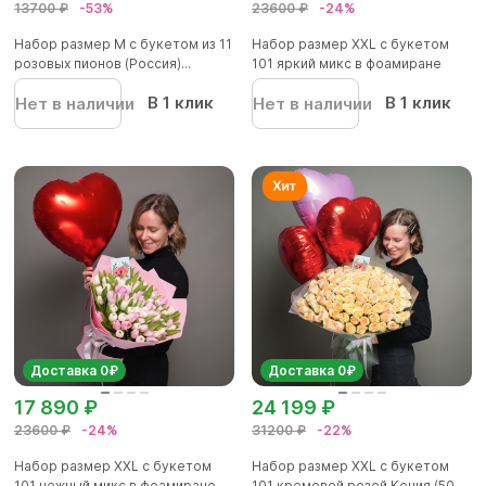
13700 ₽
-53%
23600 ₽
-24%
Набор размер М с букетом из 11
Набор размер XXL с букетом
розовых пионов (Россия)...
101 яркий микс в фоамиране
В 1 клик
В 1 клик
Нет в наличии
Нет в наличии
Доставка 0₽
Доставка 0₽
17 890 ₽
24 199 ₽
23600 ₽
-24%
31200 ₽
-22%
Набор размер XXL с букетом
Набор размер XXL с букетом
101 нежный микс в фоамиране
101 кремовой розой Кения (50...