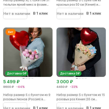
Набор размер XL с букетом 51
Набор размер S с букетом из
тюльпан яркий микс в фоами...
красных роз 50 см (Кения) и...
В 1 клик
В 1 клик
Нет в наличии
Нет в наличии
Доставка 0₽
Доставка 0₽
5 499 ₽
3 000 ₽
9900 ₽
-44%
4450 ₽
-33%
Набор размер S с букетом из 9
Набор размер S с букетом из 15
розовых пионов (Россия) в...
розовых роз Кения (35 см...
В 1 клик
В 1 клик
Нет в наличии
Нет в наличии