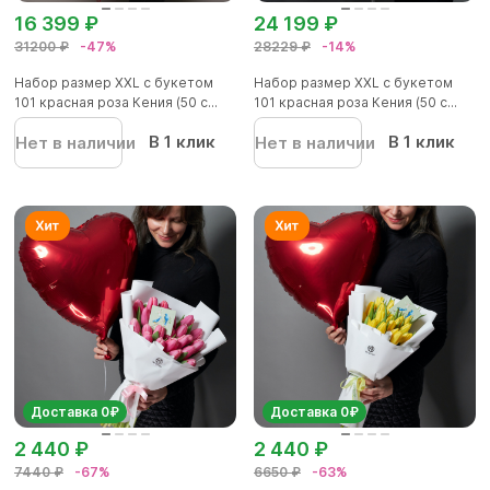
16 399 ₽
24 199 ₽
31200 ₽
-47%
28229 ₽
-14%
Набор размер ХХL с букетом
Набор размер ХХL с букетом
101 красная роза Кения (50 с...
101 красная роза Кения (50 с...
В 1 клик
В 1 клик
Нет в наличии
Нет в наличии
Доставка 0₽
Доставка 0₽
2 440 ₽
2 440 ₽
7440 ₽
-67%
6650 ₽
-63%