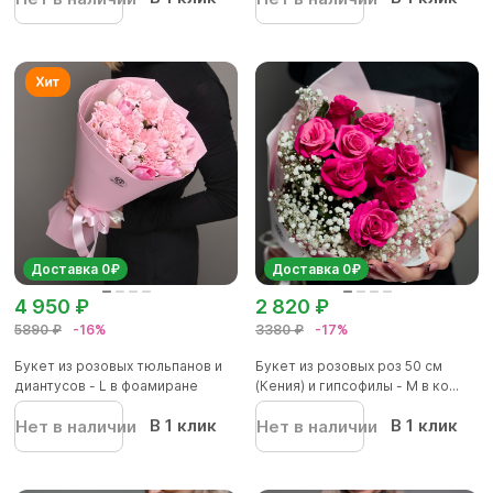
Доставка 0₽
Доставка 0₽
4 950 ₽
2 820 ₽
5890 ₽
-16%
3380 ₽
-17%
Букет из розовых тюльпанов и
Букет из розовых роз 50 см
диантусов - L в фоамиране
(Кения) и гипсофилы - M в ко...
В 1 клик
В 1 клик
Нет в наличии
Нет в наличии