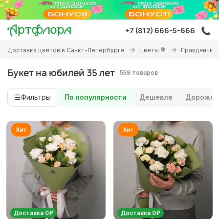
Перейти
к
основному
+7 (812) 666-5-666
содержанию
Вы
Доставка цветов в Санкт-Петербурге
Цветы 💐
Праздничны
здесь
Букет на юбилей 35 лет
559 товаров
☰
Фильтры
По популярности
Дешевле
Дороже
Доставка 0₽
Доставка 0₽