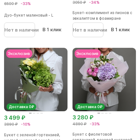
3050 ₽
-34%
6500 ₽
-33%
Букет-комплимент из пионов с
Дуо-букет малиновый - L
эвкалиптом в фоамиране
В 1 клик
В 1 клик
Нет в наличии
Нет в наличии
Доставка 0₽
Доставка 0₽
3 280 ₽
3 499 ₽
4890 ₽
-33%
3890 ₽
-10%
Букет с фиолетовой
Букет с зеленой гортензией,
гортензией, розовой кустовой