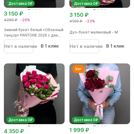
Доставка 0₽
Доставка 0₽
3 150 ₽
3 150 ₽
4280 ₽
-26%
4100 ₽
-23%
Зимний букет белый «Облачный
Дуо-букет малиновый - М
танцор» PANTONE 2026 с диа...
В 1 клик
В 1 клик
Нет в наличии
Нет в наличии
Доставка 0₽
Доставка 0₽
1 999 ₽
4 350 ₽