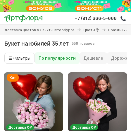
Перейти
к
основному
+7 (812) 666-5-666
содержанию
Вы
Доставка цветов в Санкт-Петербурге
Цветы 💐
Праздничны
здесь
Букет на юбилей 35 лет
559 товаров
☰
Фильтры
По популярности
Дешевле
Дороже
Доставка 0₽
Доставка 0₽