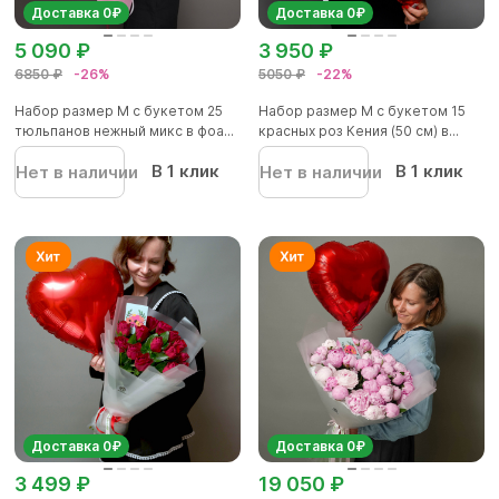
Доставка 0₽
Доставка 0₽
5 090 ₽
3 950 ₽
6850 ₽
-26%
5050 ₽
-22%
Набор размер M с букетом 25
Набор размер M с букетом 15
тюльпанов нежный микс в фоа...
красных роз Кения (50 см) в...
В 1 клик
В 1 клик
Нет в наличии
Нет в наличии
Доставка 0₽
Доставка 0₽
3 499 ₽
19 050 ₽