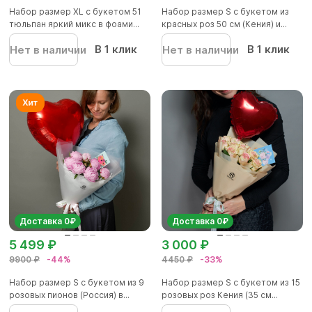
Набор размер XL с букетом 51
Набор размер S с букетом из
тюльпан яркий микс в фоами...
красных роз 50 см (Кения) и...
В 1 клик
В 1 клик
Нет в наличии
Нет в наличии
Доставка 0₽
Доставка 0₽
5 499 ₽
3 000 ₽
9900 ₽
-44%
4450 ₽
-33%
Набор размер S с букетом из 9
Набор размер S с букетом из 15
розовых пионов (Россия) в...
розовых роз Кения (35 см...