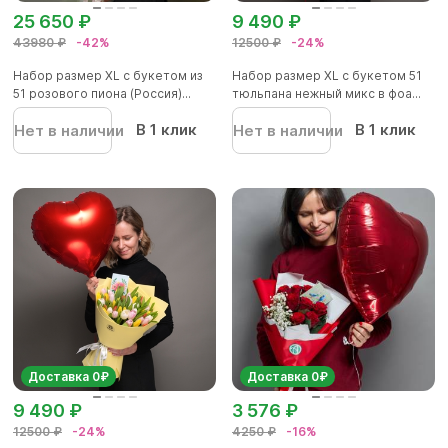
25 650 ₽
9 490 ₽
43980 ₽
-42%
12500 ₽
-24%
Набор размер XL с букетом из
Набор размер XL с букетом 51
51 розового пиона (Россия)...
тюльпана нежный микс в фоа...
В 1 клик
В 1 клик
Нет в наличии
Нет в наличии
Доставка 0₽
Доставка 0₽
9 490 ₽
3 576 ₽
12500 ₽
-24%
4250 ₽
-16%