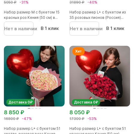
5050 ₽
-31%
31890 ₽
-40%
Набор размер M с букетом 15
Набор размер L+ с букетом из
красных роз Кения (50 см) в...
35 розовых пионов (Россия)...
В 1 клик
В 1 клик
Нет в наличии
Нет в наличии
Доставка 0₽
Доставка 0₽
8 850 ₽
8 050 ₽
16800 ₽
-47%
17300 ₽
-53%
Набор размер L+ с букетом 51
Набор размер L+ с букетом 51
светло-розовая роза Кения...
красная роза Кения (50 см)...