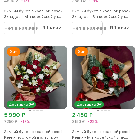
4800 ₽
-17%
3680 ₽
-19%
Зимний букет с красной розой
Зимний букет с красной розой
Эквадор - М в корейской уп...
Эквадор - S в корейской уп...
В 1 клик
В 1 клик
Нет в наличии
Нет в наличии
Доставка 0₽
Доставка 0₽
5 990 ₽
2 450 ₽
7250 ₽
-17%
3150 ₽
-22%
Зимний букет с красной розой
Зимний букет с красной розой
Кения, эустомой и альстром...
Кения - M в корейской упак...