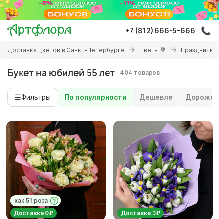
Перейти
к
основному
+7 (812) 666-5-666
содержанию
Вы
Доставка цветов в Санкт-Петербурге
Цветы 💐
Праздничны
здесь
Букет на юбилей 55 лет
404 товаров
☰
Фильтры
По популярности
Дешевле
Дороже
как 51 роза
Доставка 0₽
Доставка 0₽