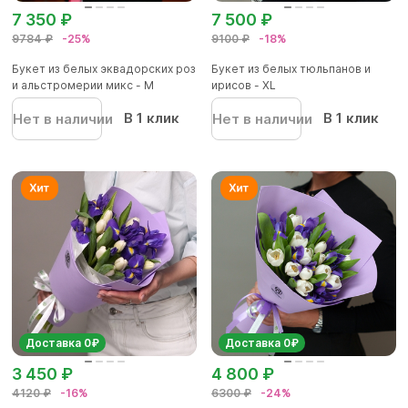
7 350 ₽
7 500 ₽
9784 ₽
-25%
9100 ₽
-18%
Букет из белых эквадорских роз
Букет из белых тюльпанов и
и альстромерии микс - М
ирисов - XL
В 1 клик
В 1 клик
Нет в наличии
Нет в наличии
Доставка 0₽
Доставка 0₽
3 450 ₽
4 800 ₽
4120 ₽
-16%
6300 ₽
-24%