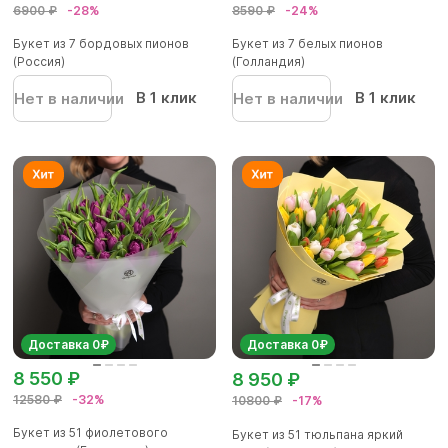
6900 ₽
-28%
8590 ₽
-24%
Букет из 7 бордовых пионов
Букет из 7 белых пионов
(Россия)
(Голландия)
В 1 клик
В 1 клик
Нет в наличии
Нет в наличии
Доставка 0₽
Доставка 0₽
8 550 ₽
8 950 ₽
12580 ₽
-32%
10800 ₽
-17%
Букет из 51 фиолетового
Букет из 51 тюльпана яркий