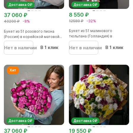
Доставка 0₽
Доставка 0₽
8 550 ₽
37 060 ₽
12580 ₽
-32%
40200 ₽
-8%
Букет из 51 малинового
Букет из 51 розового пиона
тюльпана (Голландия) в
(Россия) в корейской матовой...
корейской...
В 1 клик
В 1 клик
Нет в наличии
Нет в наличии
Доставка 0₽
Доставка 0₽
37 060 ₽
19 550 ₽