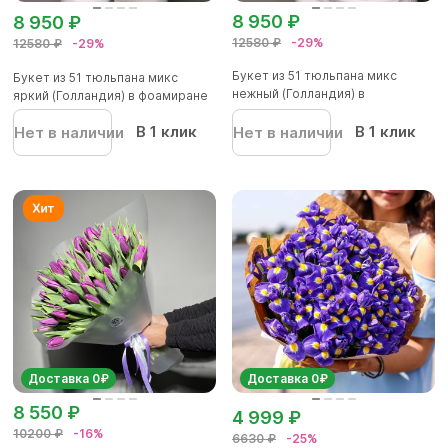
8 950 ₽
8 950 ₽
12580 ₽
-29%
12580 ₽
-29%
Букет из 51 тюльпана микс
Букет из 51 тюльпана микс
нежный (Голландия) в
яркий (Голландия) в фоамиране
фоамиран...
В 1 клик
В 1 клик
Нет в наличии
Нет в наличии
Доставка 0₽
Доставка 0₽
8 550 ₽
4 999 ₽
10200 ₽
-16%
6630 ₽
-25%