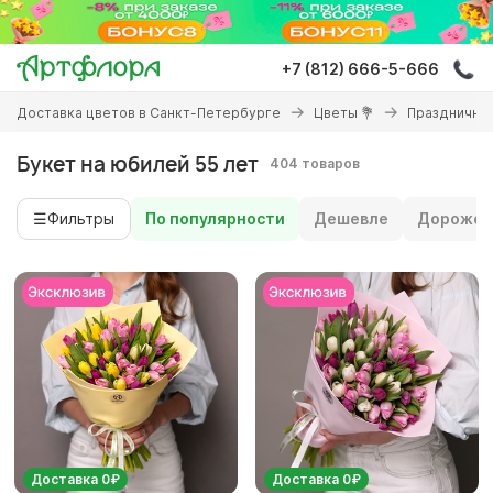
Перейти
к
основному
+7 (812) 666-5-666
содержанию
Вы
Доставка цветов в Санкт-Петербурге
Цветы 💐
Праздничны
здесь
Букет на юбилей 55 лет
404 товаров
☰
Фильтры
По популярности
Дешевле
Дороже
Доставка 0₽
Доставка 0₽