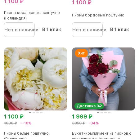
1 100 ₽
1 100 ₽
Пионы коралловые поштучно
Пионы бордовые поштучно
(Голландия)
В 1 клик
В 1 клик
Нет в наличии
Нет в наличии
Доставка 0₽
1 100 ₽
1 999 ₽
1000 ₽
--10%
3050 ₽
-34%
Пионы белые поштучно
Букет-комплимент из пионов с
(Голландия)
эвкалиптом в фоамиране