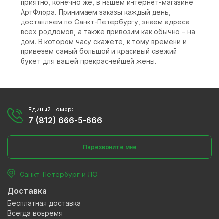
приятно, конечно же, в нашем интернет-магазине
АртФлора. Принимаем заказы каждый день,
доставляем по Санкт-Петербургу, знаем адреса
всех роддомов, а также привозим как обычно – на
дом. В котором часу скажете, к тому времени и
привезем самый большой и красивый свежий
букет для вашей прекраснейшей жены.
Единый номер:
7 (812) 666-5-666
Перезвоните мне
Санкт-Петербург и ЛО
Доставка
Бесплатная доставка
Всегда вовремя