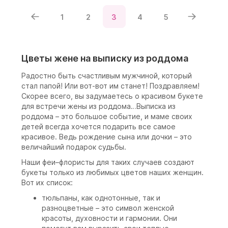
1
2
3
4
5
Цветы жене на выписку из роддома
Радостно быть счастливым мужчиной, который
стал папой! Или вот-вот им станет! Поздравляем!
Скорее всего, вы задумаетесь о красивом букете
для встречи жены из роддома…Выписка из
роддома – это большое событие, и маме своих
детей всегда хочется подарить все самое
красивое. Ведь рождение сына или дочки – это
величайший подарок судьбы.
Наши феи–флористы для таких случаев создают
букеты только из любимых цветов наших женщин.
Вот их список:
тюльпаны, как однотонные, так и
разноцветные – это символ женской
красоты, духовности и гармонии. Они