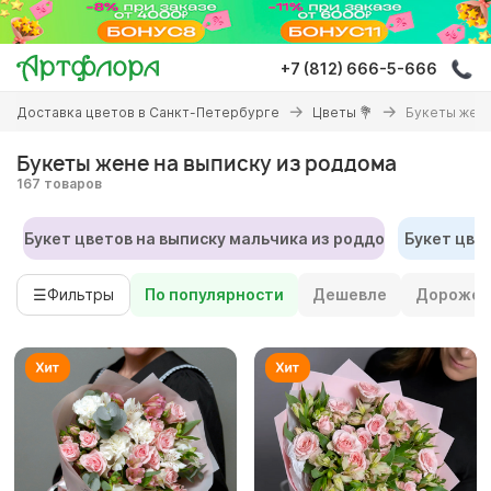
Перейти
к
основному
+7 (812) 666-5-666
содержанию
Вы
Доставка цветов в Санкт-Петербурге
Цветы 💐
Букеты жене
здесь
Букеты жене на выписку из роддома
167 товаров
Букет цветов на выписку мальчика из роддома
Букет цве
☰
Фильтры
По популярности
Дешевле
Дороже