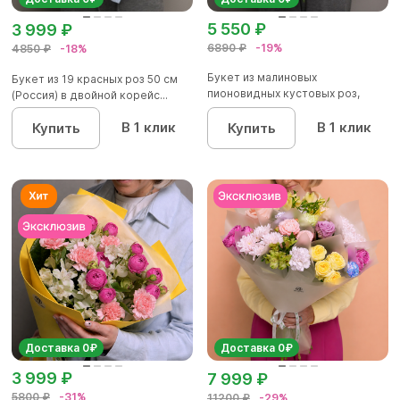
5 550 ₽
3 999 ₽
6890 ₽
-19%
4850 ₽
-18%
Букет из малиновых
Букет из 19 красных роз 50 см
пионовидных кустовых роз,
(Россия) в двойной корейс...
хризантемы...
В 1 клик
В 1 клик
Купить
Купить
Доставка 0₽
Доставка 0₽
3 999 ₽
7 999 ₽
5800 ₽
-31%
11200 ₽
-29%