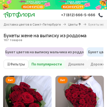
Перейти
к
основному
+7 (812) 666-5-666
содержанию
Вы
Доставка цветов в Санкт-Петербурге
Цветы 💐
Букеты жене
здесь
Букеты жене на выписку из роддома
167 товаров
Букет цветов на выписку мальчика из роддома
Букет цве
☰
Фильтры
По популярности
Дешевле
Дороже