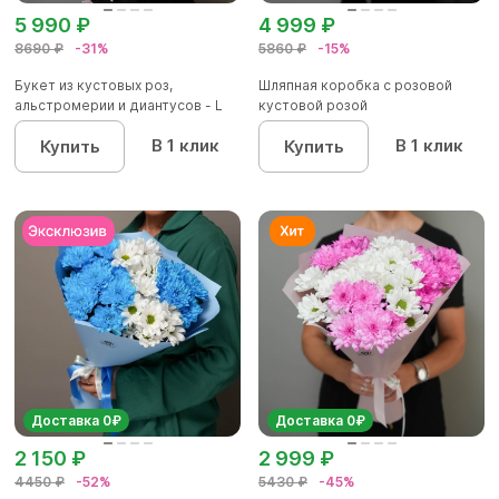
5 990 ₽
4 999 ₽
8690 ₽
-31%
5860 ₽
-15%
Букет из кустовых роз,
Шляпная коробка с розовой
альстромерии и диантусов - L
кустовой розой
В 1 клик
В 1 клик
Купить
Купить
Доставка 0₽
Доставка 0₽
2 150 ₽
2 999 ₽
4450 ₽
-52%
5430 ₽
-45%