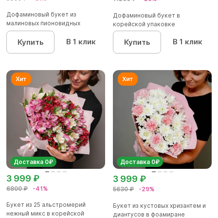
Дофаминовый букет из
Дофаминовый букет в
малиновых пионовидных
корейской упаковке
кустовых роз...
В 1 клик
В 1 клик
Купить
Купить
Доставка 0₽
Доставка 0₽
3 999 ₽
3 999 ₽
6800 ₽
-41%
5630 ₽
-29%
Букет из 25 альстромерий
Букет из кустовых хризантем и
нежный микс в корейской
диантусов в фоамиране