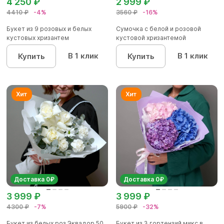
4 250 ₽
2 999 ₽
4410 ₽
-4%
3560 ₽
-16%
Букет из 9 розовых и белых
Сумочка с белой и розовой
кустовых хризантем
кустовой хризантемой
В 1 клик
В 1 клик
Купить
Купить
Доставка 0₽
Доставка 0₽
3 999 ₽
3 999 ₽
4300 ₽
-7%
5900 ₽
-32%
Букет из белых роз Эквадор 50
Букет из 3 гортензий микс в