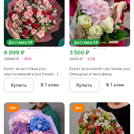
Доставка 0₽
Доставка 0₽
6 999 ₽
3 500 ₽
10980 ₽
-36%
4500 ₽
-22%
Букет из кустовых роз,
Букет из розовой гортензии, роз
альстромерий и роз Кения - L
(Эквадор) и гипсофилы
В 1 клик
В 1 клик
Купить
Купить