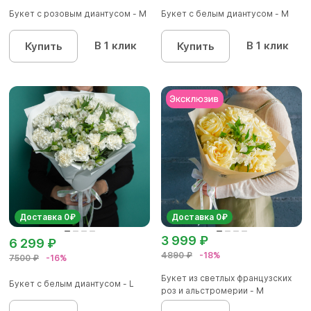
Букет с розовым диантусом - М
Букет с белым диантусом - M
В 1 клик
В 1 клик
Купить
Купить
Доставка 0₽
Доставка 0₽
3 999 ₽
6 299 ₽
4890 ₽
-18%
7500 ₽
-16%
Букет из светлых французских
Букет с белым диантусом - L
роз и альстромерии - М