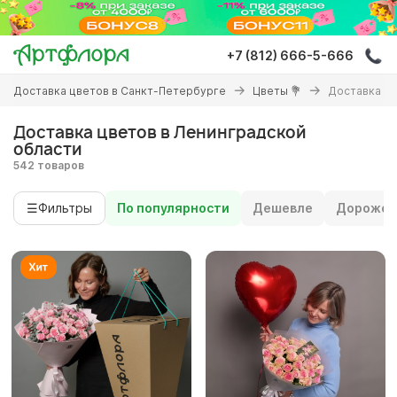
Перейти
к
основному
+7 (812) 666-5-666
содержанию
Вы
Доставка цветов в Санкт-Петербурге
Цветы 💐
Доставка цв
здесь
Доставка цветов в Ленинградской
области
542 товаров
☰
Фильтры
По популярности
Дешевле
Дороже