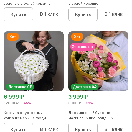
зеленью в белой корзине
в белой корзине
В 1 клик
В 1 клик
Купить
Купить
Доставка 0₽
Доставка 0₽
6 999 ₽
3 999 ₽
12800 ₽
-45%
5800 ₽
-31%
Корзина с кустовыми
Дофаминовый букет из
хризантемами Бакарди
малиновых пионовидных
(ромашка) в бе...
кустовых роз...
В 1 клик
В 1 клик
Купить
Купить