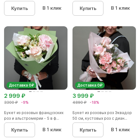
В 1 клик
В 1 клик
Купить
Купить
Доставка 0₽
Доставка 0₽
2 999 ₽
3 999 ₽
3300 ₽
-9%
4890 ₽
-18%
Букет из розовых французских
Букет из розовых роз Эквадор
роз и альстромерии - S в ф...
50 см, кустовых роз с диан...
В 1 клик
В 1 клик
Купить
Купить