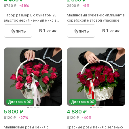
8740 ₽
-49%
2900 ₽
-9%
Набор размер L с букетом 25
Малиновый букет-комплимент в
альстромерий нежный микс в...
корейской матовой упаковке
В 1 клик
В 1 клик
Купить
Купить
Доставка 0₽
Доставка 0₽
5 900 ₽
4 880 ₽
8120 ₽
-27%
8120 ₽
-40%
Малиновые розы Кения с
Красные розы Кения с зеленью