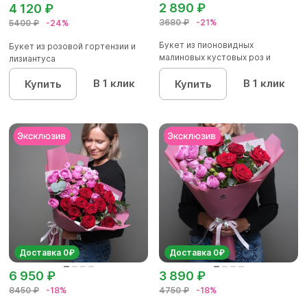
2 890 ₽
4 120 ₽
3680 ₽
-21%
5400 ₽
-24%
Букет из пионовидных
Букет из розовой гортензии и
малиновых кустовых роз и
лизиантуса
красных р...
В 1 клик
В 1 клик
Купить
Купить
Доставка 0₽
Доставка 0₽
6 950 ₽
3 890 ₽
8450 ₽
-18%
4750 ₽
-18%