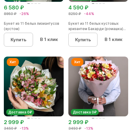
6 580 ₽
4 590 ₽
8950 ₽
-26%
8250 ₽
-44%
Букет из 11 белых лизиантусов
Букет из 11 белых кустовых
(эустом)
хризантем Бакарди (ромашка)...
В 1 клик
В 1 клик
Купить
Купить
Доставка 0₽
Доставка 0₽
2 999 ₽
2 999 ₽
3450 ₽
-13%
3450 ₽
-13%