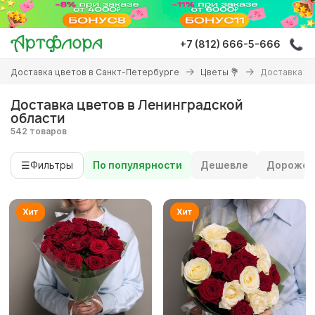
Перейти
к
основному
+7 (812) 666-5-666
содержанию
Вы
Доставка цветов в Санкт-Петербурге
Цветы 💐
Доставка цв
здесь
Доставка цветов в Ленинградской
области
542 товаров
☰
Фильтры
По популярности
Дешевле
Дороже