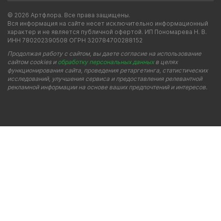
© 2026 Артфлора. Все права защищены.
Вся информация на сайте несет исключительно информационный
характер и не является публичной офертой. ИП Пономарева Н. В.
ИНН 780202390508 ОГРН 320784700288152
Продолжая работу с сайтом, вы даете согласие на использование
сайтом cookies и
обработку персональных данных
в целях
функционирования сайта, проведения ретаргетинга, статистических
исследований, улучшения сервиса и предоставления релевантной
рекламной информации на основе ваших предпочтений и интересов.