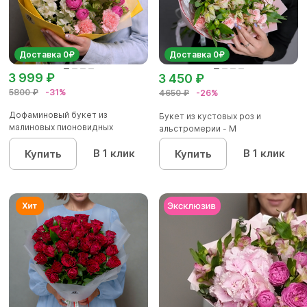
Доставка 0₽
Доставка 0₽
3 999 ₽
3 450 ₽
5800 ₽
-31%
4650 ₽
-26%
Дофаминовый букет из
Букет из кустовых роз и
малиновых пионовидных
альстромерии - М
кустовых роз...
В 1 клик
В 1 клик
Купить
Купить