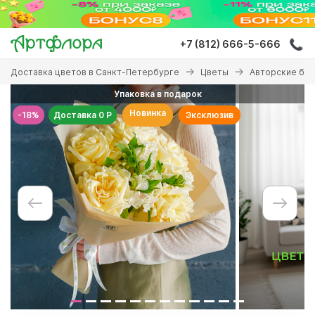
Перейти
к
основному
+7 (812) 666-5-666
содержанию
Вы
Доставка цветов в Санкт-Петербурге
Цветы
Авторские бу
здесь
Упаковка в подарок
Новинка
-18%
Доставка 0 Р
Эксклюзив