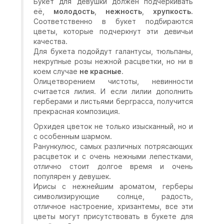
Букет для девушки должен подчёркивать
её,
молодость
,
нежность
,
хрупкость
.
Соответственно в букет подбираются
цветы, которые подчеркнут эти девичьи
качества.
Для букета подойдут галантусы, тюльпаны,
некрупные розы нежной расцветки, но ни в
коем случае
не красные
.
Олицетворением чистоты, невинности
считается лилия. И если лилии дополнить
герберами и листьями берграсса, получится
прекрасная композиция.
Орхидея цветок не только изысканный, но и
с особенным шармом.
Ранункулюс, самых различных потрясающих
расцветок и с очень нежными лепестками,
отлично стоит долгое время и очень
популярен у девушек.
Ирисы с нежнейшим ароматом, герберы
символизирующие солнце, радость,
отличное настроение, хризантемы, все эти
цветы могут присутствовать в букете для