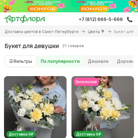
Перейти
к
основному
+7 (812) 666-5-666
содержанию
Вы
Доставка цветов в Санкт-Петербурге
Цветы 💐
Букет для д
здесь
Букет для девушки
21 товаров
☰
Фильтры
По популярности
Дешевле
Дороже
Доставка 0₽
Доставка 0₽