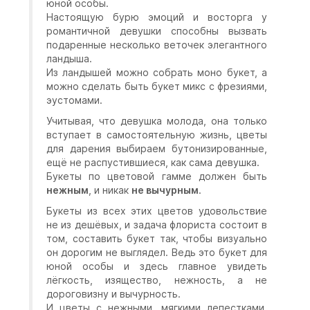
юной особы.
Настоящую бурю эмоций и восторга у
романтичной девушки способны вызвать
подаренные несколько веточек элегантного
ландыша.
Из ландышей можно собрать моно букет, а
можно сделать быть букет микс с фрезиями,
эустомами.
Учитывая, что девушка молода, она только
вступает в самостоятельную жизнь, цветы
для дарения выбираем бутонизированные,
ещё не распустившиеся, как сама девушка.
Букеты по цветовой гамме должен быть
нежным
, и никак
не вычурным
.
Букеты из всех этих цветов удовольствие
не из дешёвых, и задача флориста состоит в
том, составить букет так, чтобы визуально
он дорогим не выглядел. Ведь это букет для
юной особы и здесь главное увидеть
лёгкость, изящество, нежность, а не
дороговизну и вычурность.
И цветы с нежными, мягкими лепестками,