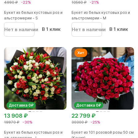
4990 ₽
-22%
10560 ₽
-21%
Букет из белых кустовых роз и
Букет из белых кустовых роз и
альстромерии - S
альстромерии - М
В 1 клик
В 1 клик
Нет в наличии
Нет в наличии
Доставка 0₽
Доставка 0₽
13 908 ₽
22 799 ₽
19970 ₽
-30%
30300 ₽
-25%
Букет из белых кустовых роз и
Букет из 101 розовой розы 50 см
альстромерии - L
(Кения)