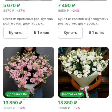
5 670 ₽
7 490 ₽
8970 ₽
-37%
9850 ₽
-24%
Букет из кремовых французских
Букет из кремовых французских
роз, эустом, диантусов, х...
роз, эустом, диантусов, х...
В 1 клик
В 1 клик
Купить
Купить
Доставка 0₽
Доставка 0₽
13 850 ₽
13 850 ₽
15652 ₽
-12%
15650 ₽
-12%