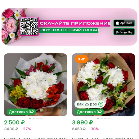
как 25 роз
Доставка 0₽
Доставка 0₽
2 500 ₽
3 990 ₽
3430 ₽
-27%
6450 ₽
-38%