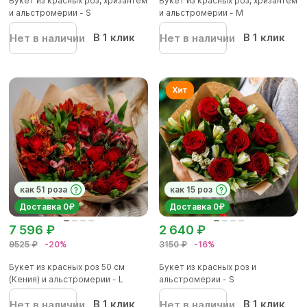
Букет из красных роз, хризантем
Букет из красных роз, хризантем
и альстромерии - S
и альстромерии - М
В 1 клик
В 1 клик
Нет в наличии
Нет в наличии
как 51 роза
как 15 роз
Доставка 0₽
Доставка 0₽
7 596 ₽
2 640 ₽
9525 ₽
-20%
3150 ₽
-16%
Букет из красных роз 50 см
Букет из красных роз и
(Кения) и альстромерии - L
альстромерии - S
В 1 клик
В 1 клик
Нет в наличии
Нет в наличии