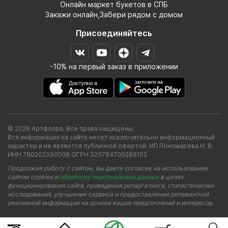
Онлайн маркет букетов в СПБ
Закажи онлайн,Забери рядом с домом
Присоединяйтесь
-10% на первый заказ в приложении
© 2026 Артфлора. Все права защищены.
Вся информация на сайте несет исключительно информационный
характер и не является публичной офертой. ИП Пономарева Н. В.
ИНН 780202390508 ОГРН 320784700288152
Продолжая работу с сайтом, вы даете согласие на использование
сайтом cookies и
обработку персональных данных
в целях
функционирования сайта, проведения ретаргетинга, статистических
исследований, улучшения сервиса и предоставления релевантной
рекламной информации на основе ваших предпочтений и интересов.