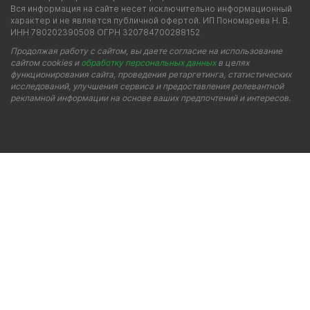
Вся информация на сайте несет исключительно информационный
характер и не является публичной офертой. ИП Пономарева Н. В.
ИНН 780202390508 ОГРН 320784700288152
Продолжая работу с сайтом, вы даете согласие на использование
сайтом cookies и
обработку персональных данных
в целях
функционирования сайта, проведения ретаргетинга, статистических
исследований, улучшения сервиса и предоставления релевантной
рекламной информации на основе ваших предпочтений и интересов.