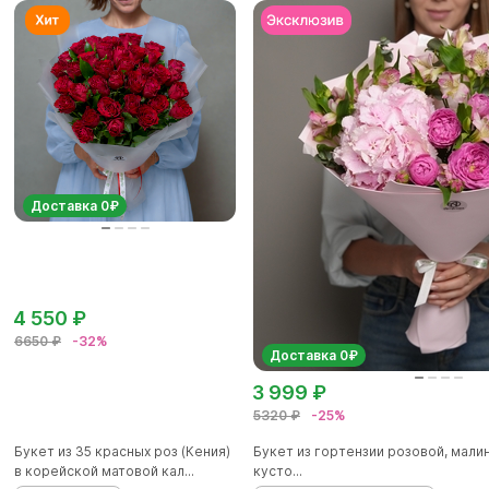
Доставка 0₽
4 550 ₽
6650 ₽
-32%
Доставка 0₽
3 999 ₽
5320 ₽
-25%
Букет из 35 красных роз (Кения)
Букет из гортензии розовой, мал
в корейской матовой кал...
кусто...