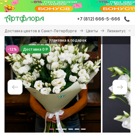
Перейти
к
основному
+7 (812) 666-5-666
содержанию
Вы
Доставка цветов в Санкт-Петербурге
Цветы
Лизиантус
здесь
Упаковка в подарок
-12%
Доставка 0 Р