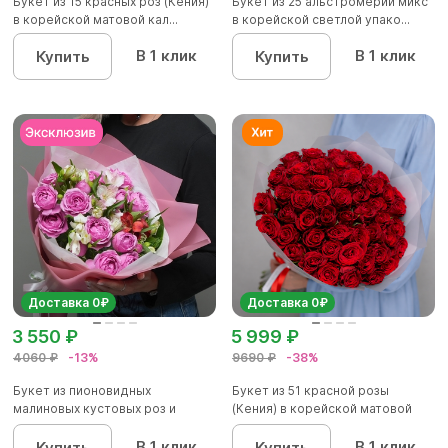
Букет из 15 красных роз (Кения)
Букет из 25 альстромерий микс
в корейской матовой кал...
в корейской светлой упако...
В 1 клик
В 1 клик
Купить
Купить
Доставка 0₽
Доставка 0₽
3 550 ₽
5 999 ₽
4060 ₽
-13%
9690 ₽
-38%
Букет из пионовидных
Букет из 51 красной розы
малиновых кустовых роз и
(Кения) в корейской матовой
альстроме...
уп...
В 1 клик
В 1 клик
Купить
Купить