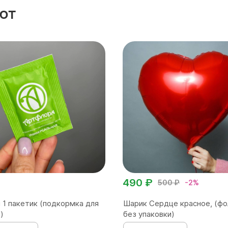
ют
490 ₽
500 ₽
-2%
 1 пакетик (подкормка для
Шарик Сердце красное, (фо
)
без упаковки)