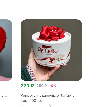
770 ₽
850 ₽
-9%
льга
Конфеты подарочные Raffaello
торт 100 гр.