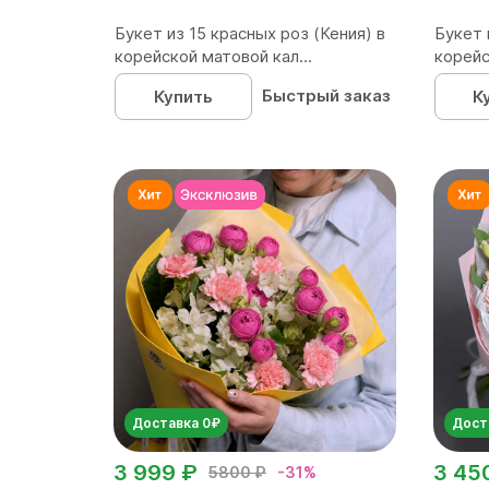
Букет из 15 красных роз (Кения) в
Букет 
корейской матовой кал...
корейс
Быстрый заказ
Купить
К
Доставка 0₽
Дост
3 999 ₽
3 45
5800 ₽
-31%