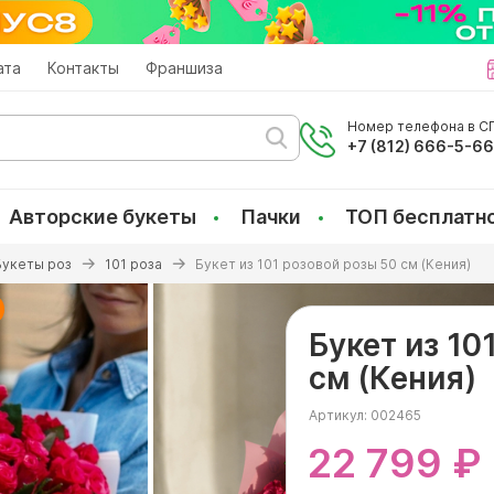
ата
Контакты
Франшиза
Номер телефона в СП
+7 (812) 666-5-6
Авторские букеты
Пачки
ТОП бесплатн
Букеты роз
101 роза
Букет из 101 розовой розы 50 см (Кения)
Букет из 10
см (Кения)
Артикул:
002465
22 799 ₽