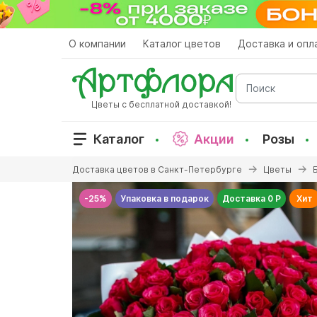
Перейти
к
основному
О компании
Каталог цветов
Доставка и опл
содержанию
Поиск
Цветы с бесплатной доставкой!
Каталог
Акции
Розы
Вы
Доставка цветов в Санкт-Петербурге
Цветы
здесь
-25%
Упаковка в подарок
Доставка 0 Р
Хит