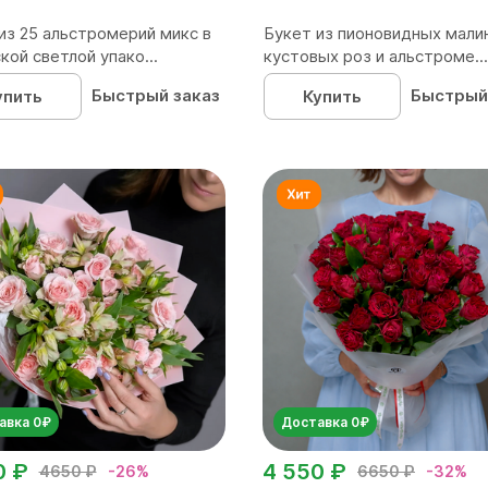
из 25 альстромерий микс в
Букет из пионовидных мали
кой светлой упако...
кустовых роз и альстроме...
Быстрый заказ
Быстрый
упить
Купить
авка 0₽
Доставка 0₽
0 ₽
4 550 ₽
4650 ₽
-26%
6650 ₽
-32%