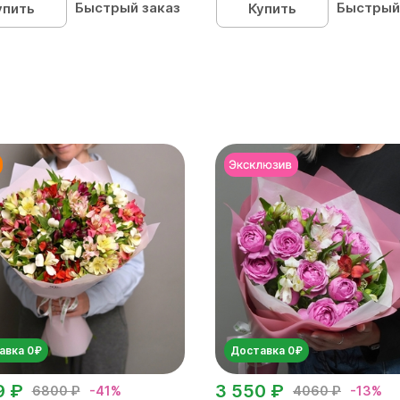
Быстрый заказ
Быстрый
упить
Купить
авка 0₽
Доставка 0₽
9 ₽
3 550 ₽
6800 ₽
-41%
4060 ₽
-13%