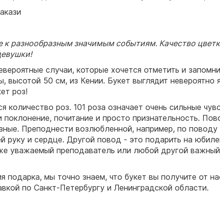
Такази
 к разнообразным значимым событиям. Качество цветк
девушки!
невероятные случаи, которые хочется отметить и запомн
ы, высотой 50 см, из Кении. Букет выглядит невероятно 
кет роз!
я количество роз. 101 роза означает очень сильные чув
и поклонение, почитание и просто признательность. По
зные. Преподнести возлюбленной, например, по поводу 
й руку и сердце. Другой повод - это подарить на юбиле
кже уважаемый преподаватель или любой другой важный 
я подарка, мы точно знаем, что букет вы получите от на
авкой по Санкт-Петербургу и Ленинградской области.