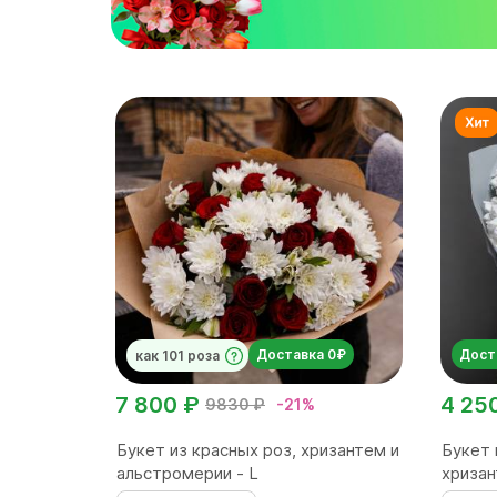
Доставка 0₽
Дост
как 101 роза
7 800 ₽
4 25
9830 ₽
-21%
Букет из красных роз, хризантем и
Букет 
альстромерии - L
хризан