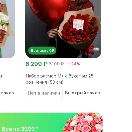
Доставка 0₽
6 299 ₽
5100 ₽
--24%
и
Набор размер М+ с букетом 25
роз Кения (50 см)
 заказ
Быстрый заказ
Нет в наличии
Все по 3999₽