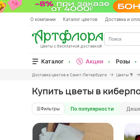
Перейти
к
основному
О компании
Каталог цветов
Доставка и опл
содержанию
Поиск
Цветы с бесплатной доставкой!
Каталог
Акции
Розы
Вы
Доставка цветов в Санкт-Петербурге
Цветы 💐
здесь
Купить цветы в киберп
По популярности
Деше
☰
Фильтры