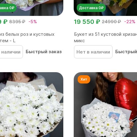
авка 0₽
Доставка 0₽
9 ₽
19 550 ₽
8395 ₽
-5%
24990 ₽
-22%
из белых роз и кустовых
Букет из 51 кустовой хриз
тем - L
микс
Быстрый заказ
Быстрый
 наличии
Нет в наличии