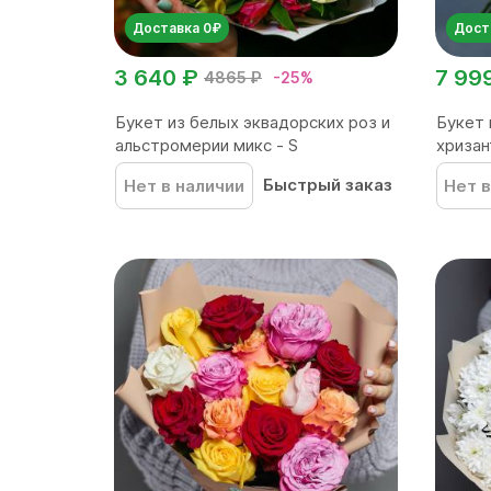
Доставка 0₽
Дост
3 640 ₽
7 99
4865 ₽
-25%
Букет из белых эквадорских роз и
Букет 
альстромерии микс - S
хризан
Быстрый заказ
Нет в наличии
Нет в