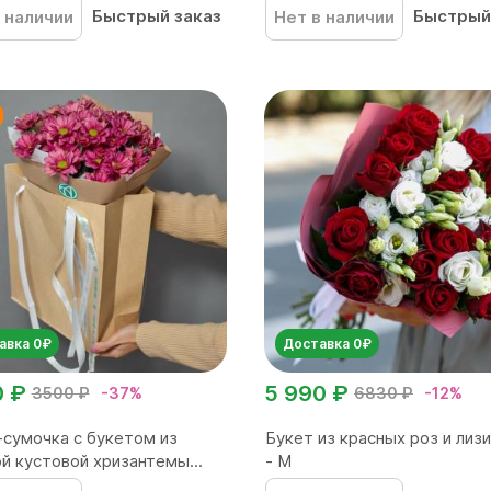
Быстрый заказ
Быстрый
 наличии
Нет в наличии
авка 0₽
Доставка 0₽
0 ₽
5 990 ₽
3500 ₽
-37%
6830 ₽
-12%
сумочка с букетом из
Букет из красных роз и лиз
й кустовой хризантемы...
- М