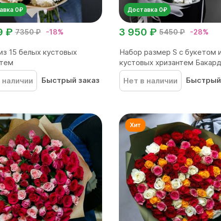
авка 0₽
Доставка 0₽
9 ₽
3 950 ₽
7350 ₽
-18%
5450 ₽
-28%
из 15 белых кустовых
Набор размер S с букетом и
нтем
кустовых хризантем Бакард.
Быстрый заказ
Быстрый
 наличии
Нет в наличии