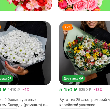
авка 0₽
Доставка 0₽
0 ₽
5 150 ₽
4410 ₽
-4%
6250 ₽
-18%
из 9 белых кустовых
Букет из 25 альстромерий м
тем Бакарди (ромашка) в...
корейской упаковке