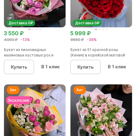
Доставка 0₽
Доставка 0₽
3 550 ₽
5 999 ₽
4060 ₽
-13%
9690 ₽
-38%
Букет из пионовидных
Букет из 51 красной розы
малиновых кустовых роз и
(Кения) в корейской матовой
альстроме...
уп...
В 1 клик
В 1 клик
Купить
Купить