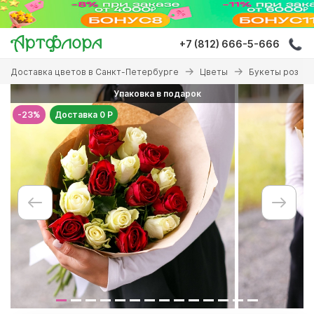
Перейти
к
основному
+7 (812) 666-5-666
содержанию
Вы
Доставка цветов в Санкт-Петербурге
Цветы
Букеты роз
здесь
Упаковка в подарок
-23%
Доставка 0 Р