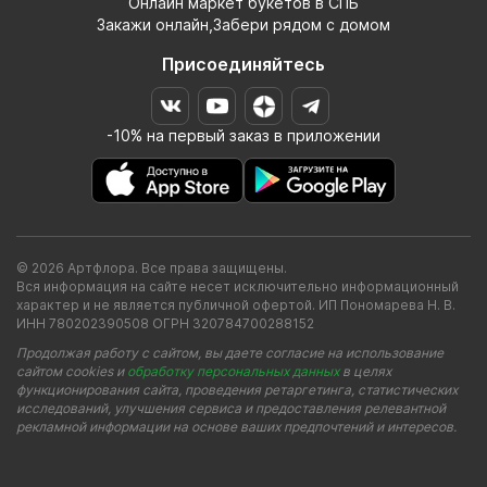
Онлайн маркет букетов в СПБ
Закажи онлайн,Забери рядом с домом
Присоединяйтесь
-10% на первый заказ в приложении
© 2026 Артфлора. Все права защищены.
Вся информация на сайте несет исключительно информационный
характер и не является публичной офертой. ИП Пономарева Н. В.
ИНН 780202390508 ОГРН 320784700288152
Продолжая работу с сайтом, вы даете согласие на использование
сайтом cookies и
обработку персональных данных
в целях
функционирования сайта, проведения ретаргетинга, статистических
исследований, улучшения сервиса и предоставления релевантной
рекламной информации на основе ваших предпочтений и интересов.