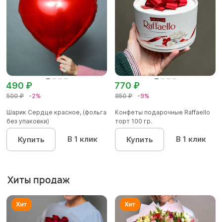
490 ₽
770 ₽
500 ₽
-2%
850 ₽
-9%
Шарик Сердце красное, (фольга
Конфеты подарочные Raffaello
без упаковки)
торт 100 гр.
В 1 клик
В 1 клик
Купить
Купить
Хиты продаж