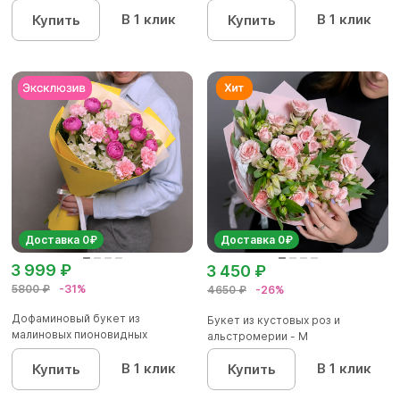
альстроме...
уп...
В 1 клик
В 1 клик
Купить
Купить
Доставка 0₽
Доставка 0₽
3 999 ₽
3 450 ₽
5800 ₽
-31%
4650 ₽
-26%
Дофаминовый букет из
Букет из кустовых роз и
малиновых пионовидных
альстромерии - М
кустовых роз...
В 1 клик
В 1 клик
Купить
Купить