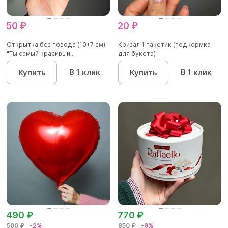
50 ₽
20 ₽
Открытка без повода (10*7 см)
Кризал 1 пакетик (подкормка
"Ты самый красивый...
для букета)
В 1 клик
В 1 клик
Купить
Купить
490 ₽
770 ₽
500 ₽
-2%
850 ₽
-9%