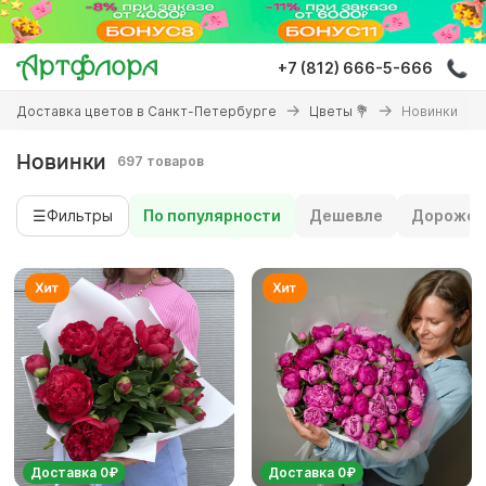
Перейти
к
основному
+7 (812) 666-5-666
содержанию
Вы
Доставка цветов в Санкт-Петербурге
Цветы 💐
Новинки
здесь
Новинки
697 товаров
☰
Фильтры
По популярности
Дешевле
Дороже
Доставка 0₽
Доставка 0₽