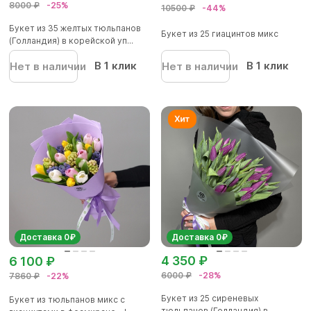
8000 ₽
-25%
10500 ₽
-44%
Букет из 35 желтых тюльпанов
Букет из 25 гиацинтов микс
(Голландия) в корейской уп...
В 1 клик
В 1 клик
Нет в наличии
Нет в наличии
Доставка 0₽
Доставка 0₽
4 350 ₽
6 100 ₽
6000 ₽
-28%
7860 ₽
-22%
Букет из 25 сиреневых
Букет из тюльпанов микс с
тюльпанов (Голландия) в