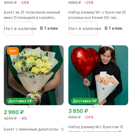
6000 ₽
-28%
8850 ₽
-29%
Букет из 25 тюльпанов нежный
Набор размер M+ с букетом 25
микс (Голландия) в корейск...
розовых роз Кения (50 см)...
В 1 клик
В 1 клик
Нет в наличии
Нет в наличии
Доставка 0₽
Доставка 0₽
3 850 ₽
2 960 ₽
5050 ₽
-24%
3200 ₽
-8%
Набор размер M с букетом 15
Букет с лимонным диантусом - S