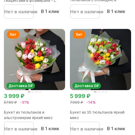
гиацинтами в фоамиране - L
корейской...
В 1 клик
В 1 клик
Нет в наличии
Нет в наличии
Доставка 0₽
Доставка 0₽
3 999 ₽
5 999 ₽
5790 ₽
-31%
7000 ₽
-14%
Букет из тюльпанов и
Букет из 35 тюльпанов яркий
альстромерии яркий микс
микс
В 1 клик
В 1 клик
Нет в наличии
Нет в наличии