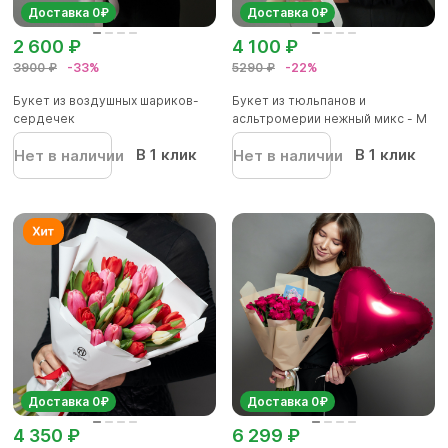
Доставка 0₽
Доставка 0₽
2 600 ₽
4 100 ₽
3900 ₽
-33%
5290 ₽
-22%
Букет из воздушных шариков-
Букет из тюльпанов и
сердечек
асльтромерии нежный микс - M
В 1 клик
В 1 клик
Нет в наличии
Нет в наличии
Доставка 0₽
Доставка 0₽
4 350 ₽
6 299 ₽