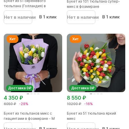
Букет из 51 сиреневого
Букет из 101 тюльпана супер-
тюльпана (Голландия) в
микс в фоамиране
корейской...
В 1 клик
В 1 клик
Нет в наличии
Нет в наличии
Доставка 0₽
Доставка 0₽
4 350 ₽
8 550 ₽
6050 ₽
-28%
10200 ₽
-16%
Букет из тюльпанов микс с
Букет из 51 тюльпана яркий
гиацинтами в фоамиране - М
микс
В 1 клик
В 1 клик