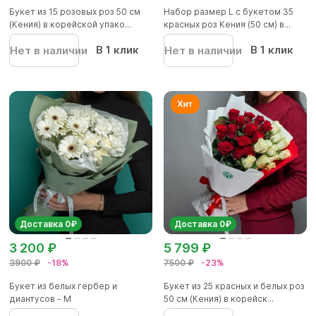
Букет из 15 розовых роз 50 см
Набор размер L с букетом 35
(Кения) в корейской упако...
красных роз Кения (50 см) в...
В 1 клик
В 1 клик
Нет в наличии
Нет в наличии
Доставка 0₽
Доставка 0₽
3 200 ₽
5 799 ₽
3900 ₽
-18%
7500 ₽
-23%
Букет из белых гербер и
Букет из 25 красных и белых роз
диантусов - M
50 см (Кения) в корейск...