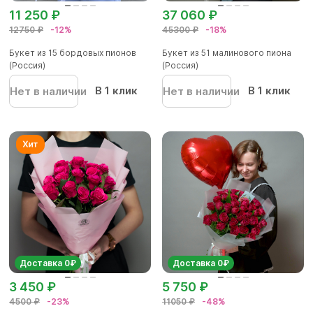
11 250 ₽
37 060 ₽
12750 ₽
-12%
45300 ₽
-18%
Букет из 15 бордовых пионов
Букет из 51 малинового пиона
(Россия)
(Россия)
В 1 клик
В 1 клик
Нет в наличии
Нет в наличии
Доставка 0₽
Доставка 0₽
3 450 ₽
5 750 ₽
4500 ₽
-23%
11050 ₽
-48%