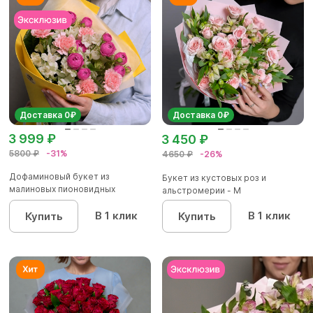
Доставка 0₽
Доставка 0₽
3 999 ₽
3 450 ₽
5800 ₽
-31%
4650 ₽
-26%
Дофаминовый букет из
Букет из кустовых роз и
малиновых пионовидных
альстромерии - М
кустовых роз...
В 1 клик
В 1 клик
Купить
Купить