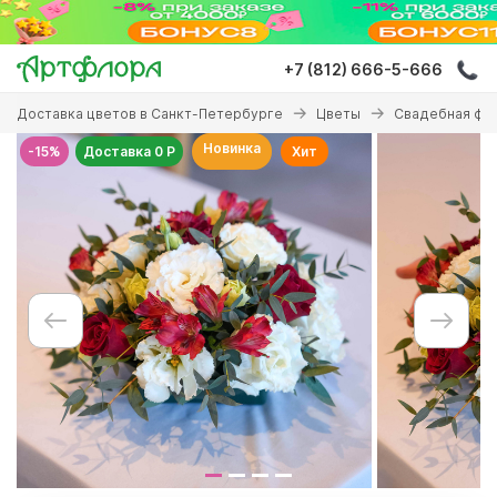
Перейти
к
основному
+7 (812) 666-5-666
содержанию
Вы
Доставка цветов в Санкт-Петербурге
Цветы
Свадебная фл
здесь
Новинка
-15%
Доставка 0 Р
Хит