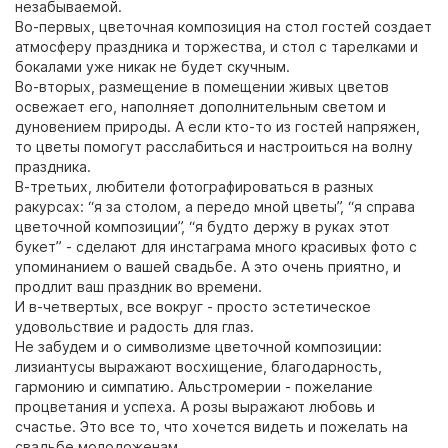
незабываемой.
Во-первых, цветочная композиция на стол гостей создает
атмосферу праздника и торжества, и стол с тарелками и
бокалами уже никак не будет скучным.
Во-вторых, размещение в помещении живых цветов
освежает его, наполняет дополнительным светом и
дуновением природы. А если кто-то из гостей напряжен,
то цветы помогут расслабиться и настроиться на волну
праздника.
В-третьих, любители фотографироваться в разных
ракурсах: “я за столом, а передо мной цветы”, “я справа
цветочной композиции”, “я будто держу в руках этот
букет” - сделают для инстаграма много красивых фото с
упоминанием о вашей свадьбе. А это очень приятно, и
продлит ваш праздник во времени.
И в-четвертых, все вокруг - просто эстетическое
удовольствие и радость для глаз.
Не забудем и о символизме цветочной композиции:
лизиантусы выражают восхищение, благодарность,
гармонию и симпатию. Альстромерии - пожелание
процветания и успеха. А розы выражают любовь и
счастье. Это все то, что хочется видеть и пожелать на
свадьбе молодоженам.