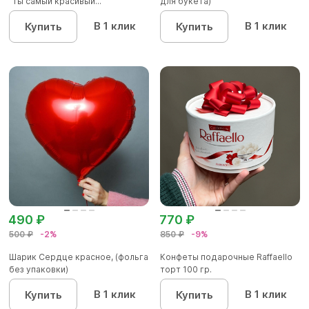
"Ты самый красивый...
для букета)
В 1 клик
В 1 клик
Купить
Купить
490 ₽
770 ₽
500 ₽
-2%
850 ₽
-9%
Шарик Сердце красное, (фольга
Конфеты подарочные Raffaello
без упаковки)
торт 100 гр.
В 1 клик
В 1 клик
Купить
Купить