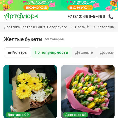
Перейти
к
основному
+7 (812) 666-5-666
содержанию
Вы
Доставка цветов в Санкт-Петербурге
Цветы 💐
Авторские 
здесь
Желтые букеты
59 товаров
☰
Фильтры
По популярности
Дешевле
Дороже
Доставка 0₽
Доставка 0₽