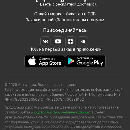
Цветы с бесплатной доставкой!
Онлайн маркет букетов в СПБ
Закажи онлайн,Забери рядом с домом
Присоединяйтесь
-10% на первый заказ в приложении
© 2026 Артфлора. Все права защищены.
Вся информация на сайте несет исключительно информационный
характер и не является публичной офертой. ИП Пономарева Н. В.
ИНН 780202390508 ОГРН 320784700288152
Продолжая работу с сайтом, вы даете согласие на использование
сайтом cookies и
обработку персональных данных
в целях
функционирования сайта, проведения ретаргетинга, статистических
исследований, улучшения сервиса и предоставления релевантной
рекламной информации на основе ваших предпочтений и интересов.