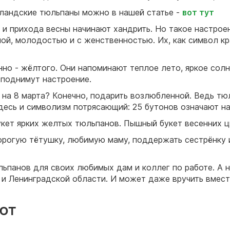
лландские тюльпаны можно в нашей статье -
вот тут
 и прихода весны начинают хандрить. Но такое настро
ой, молодостью и с женственностью. Их, как символ кр
о - жёлтого. Они напоминают теплое лето, яркое солнц
 поднимут настроение.
на 8 марта? Конечно, подарить возлюбленной. Ведь тюл
десь и символизм потрясающий: 25 бутонов означают на
укет ярких желтых тюльпанов. Пышный букет весенних ц
рогую тётушку, любимую маму, поддержать сестрёнку и
ьпанов для своих любимых дам и коллег по работе. А н
 и Ленинградской области. И может даже вручить вмест
ют