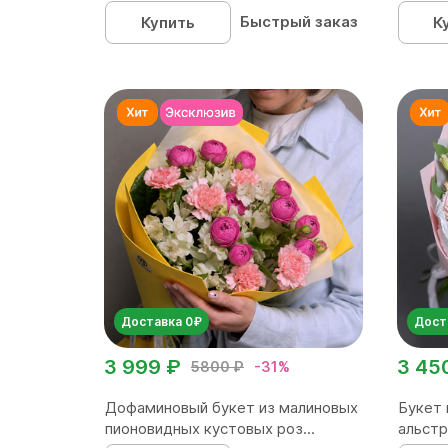
Быстрый заказ
Купить
К
Доставка 0₽
Дост
3 999 ₽
3 45
5800 ₽
-31%
Дофаминовый букет из малиновых
Букет 
пионовидных кустовых роз...
альстр