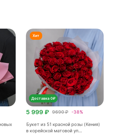
Доставка 0₽
5 999 ₽
9690 ₽
-38%
новых
Букет из 51 красной розы (Кения)
в корейской матовой уп...