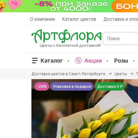
Перейти
к
основному
О компании
Каталог цветов
Доставка и опл
содержанию
Поиск
Цветы с бесплатной доставкой!
Каталог
Акции
Розы
Вы
Доставка цветов в Санкт-Петербурге
Цветы
здесь
-28%
Упаковка в подарок
Доставка 0 Р