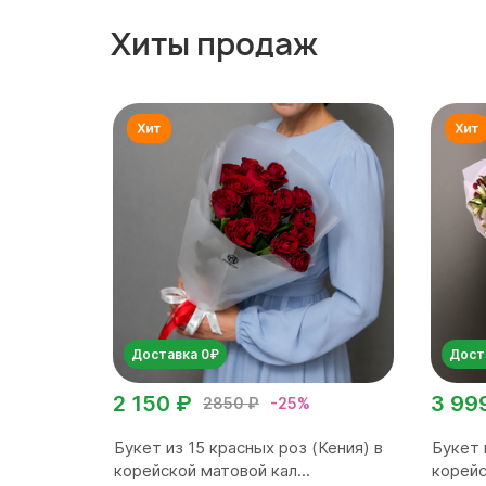
Хиты продаж
Доставка 0₽
Дост
2 150 ₽
3 99
2850 ₽
-25%
Букет из 15 красных роз (Кения) в
Букет 
корейской матовой кал...
корейс