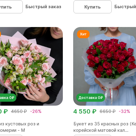
Быстрый заказ
Быстрый
упить
Купить
авка 0₽
Доставка 0₽
0 ₽
4 550 ₽
4650 ₽
-26%
6650 ₽
-32%
из кустовых роз и
Букет из 35 красных роз (Ке
омерии - М
корейской матовой кал...