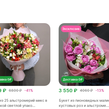
авка 0₽
Доставка 0₽
9 ₽
3 550 ₽
6800 ₽
-41%
4060 ₽
-13%
из 25 альстромерий микс в
Букет из пионовидных мали
кой светлой упако...
кустовых роз и альстроме...