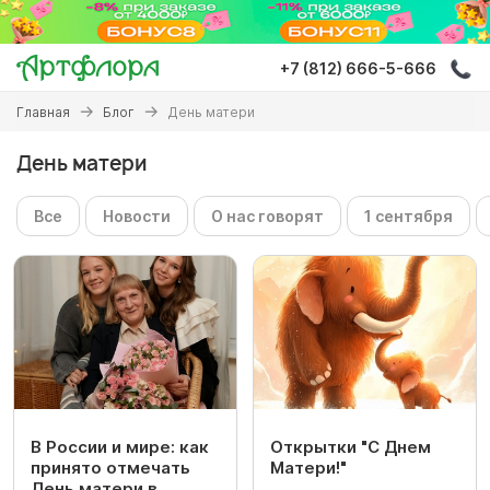
Перейти
к
основному
+7 (812) 666-5-666
содержанию
Вы
Главная
Блог
День матери
здесь
День матери
Все
Новости
О нас говорят
1 сентября
В России и мире: как
Открытки "С Днем
принято отмечать
Матери!"
День матери в