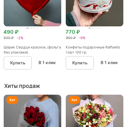
490 ₽
770 ₽
500 ₽
-2%
850 ₽
-9%
Шарик Сердце красное, (фольга
Конфеты подарочные Raffaello
без упаковки)
торт 100 гр.
В 1 клик
В 1 клик
Купить
Купить
Хиты продаж