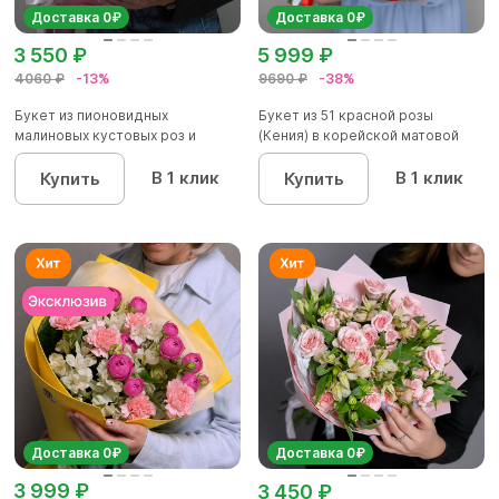
Доставка 0₽
Доставка 0₽
3 550 ₽
5 999 ₽
4060 ₽
-13%
9690 ₽
-38%
Букет из пионовидных
Букет из 51 красной розы
малиновых кустовых роз и
(Кения) в корейской матовой
альстроме...
уп...
В 1 клик
В 1 клик
Купить
Купить
Доставка 0₽
Доставка 0₽
3 999 ₽
3 450 ₽