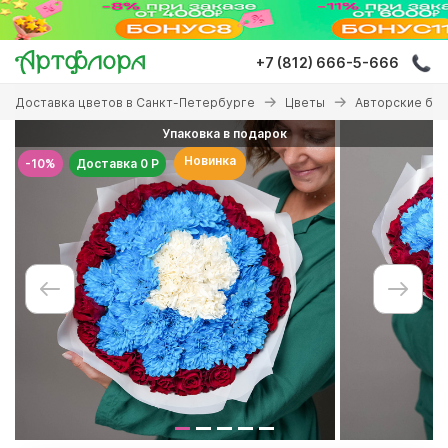
Перейти
к
основному
+7 (812) 666-5-666
содержанию
Вы
Доставка цветов в Санкт-Петербурге
Цветы
Авторские бу
здесь
Упаковка в подарок
Новинка
-10%
Доставка 0 Р