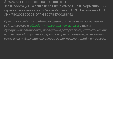
© 2026 Артфлора. Все права защищены.
Вся информация на сайте несет исключительно информационный
характер и не является публичной офертой. ИП Пономарева Н. В.
ИНН 780202390508 ОГРН 320784700288152
Продолжая работу с сайтом, вы даете согласие на использование
сайтом cookies и
обработку персональных данных
в целях
функционирования сайта, проведения ретаргетинга, статистических
исследований, улучшения сервиса и предоставления релевантной
рекламной информации на основе ваших предпочтений и интересов.