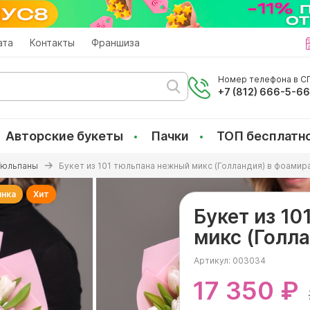
ата
Контакты
Франшиза
Номер телефона в СП
+7 (812) 666-5-6
Авторские букеты
Пачки
ТОП бесплатн
Тюльпаны
Букет из 101 тюльпана нежный микс (Голландия) в фоамир
инка
Хит
Букет из 1
микс (Голл
Артикул:
003034
17 350 ₽