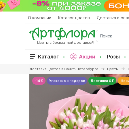
Перейти
к
основному
О компании
Каталог цветов
Доставка и опл
содержанию
Поиск
Цветы с бесплатной доставкой!
Каталог
Акции
Розы
Вы
Доставка цветов в Санкт-Петербурге
Цветы
здесь
-14%
Упаковка в подарок
Доставка 0 Р
Нов