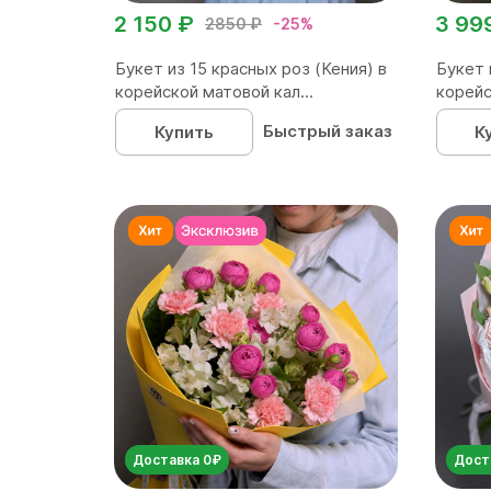
2 150 ₽
3 99
2850 ₽
-25%
Букет из 15 красных роз (Кения) в
Букет 
корейской матовой кал...
корейс
Быстрый заказ
Купить
К
Доставка 0₽
Дост