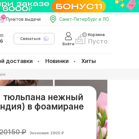
Пунктов выдачи
Санкт-Петербург и ЛО
Корзина
б:
Связаться
Пусто
66
Войти
ой доставки
Новинки
Хиты
ане
01 тюльпана нежный
андия) в фоамиране
20150 ₽
Экономия: 2800 ₽