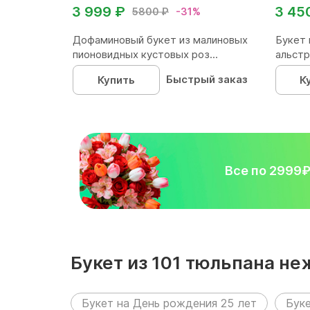
3 999 ₽
3 45
5800 ₽
-31%
Дофаминовый букет из малиновых
Букет 
пионовидных кустовых роз...
альстр
Быстрый заказ
Купить
К
Все по 2999
Букет из 101 тюльпана н
следующих разделах:
Букет на День рождения 25 лет
Буке