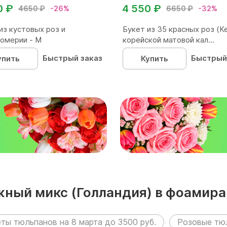
0 ₽
4 550 ₽
4650 ₽
-26%
6650 ₽
-32%
из кустовых роз и
Букет из 35 красных роз (Ке
омерии - М
корейской матовой кал...
Быстрый заказ
Быстрый
упить
Купить
₽
ежный микс (Голландия) в фоамир
ты тюльпанов на 8 марта до 3500 руб.
Розовые тюл