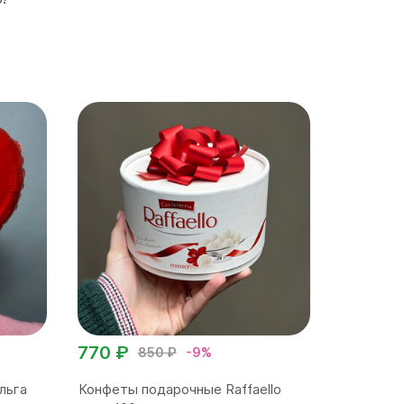
770 ₽
850 ₽
-9%
льга
Конфеты подарочные Raffaello