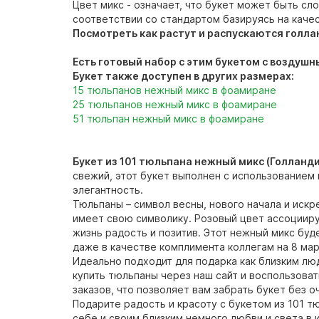
Цвет микс - означает, что букет может быть сл
соответствии со стандартом базируясь на каче
Посмотреть как растут и распускаются голла
Есть готовый набор с этим букетом с воздуш
Букет также доступен в других размерах:
15 тюльпанов нежный микс в фоамиране
25 тюльпанов
нежный
микс в фоамиране
51 тюльпан
нежный
микс в фоамиране
Букет из 101 тюльпана нежный микс (Голланди
свежий, этот букет выполнен с использованием
элегантность.
Тюльпаны – символ весны, нового начала и искр
имеет свою символику. Розовый цвет ассоциируе
жизнь радость и позитив. Этот нежный микс буд
даже в качестве комплимента коллегам на 8 мар
Идеально подходит для подарка как близким лю
купить тюльпаны через наш сайт и воспользова
заказов, что позволяет вам забрать букет без 
Подарите радость и красоту с букетом из 101 
себе и своим близким немного любви и света в 