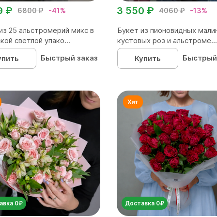
9 ₽
3 550 ₽
6800 ₽
-41%
4060 ₽
-13%
из 25 альстромерий микс в
Букет из пионовидных мали
кой светлой упако...
кустовых роз и альстроме...
Быстрый заказ
Быстрый
упить
Купить
авка 0₽
Доставка 0₽