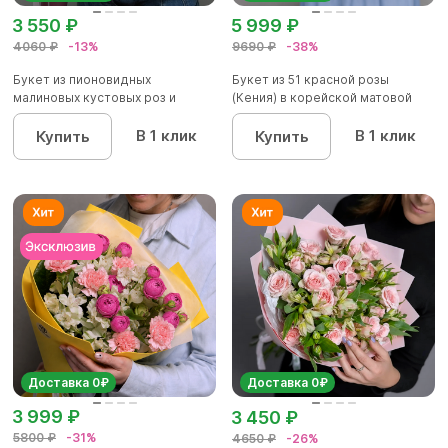
3 550 ₽
5 999 ₽
4060 ₽
-13%
9690 ₽
-38%
Букет из пионовидных
Букет из 51 красной розы
малиновых кустовых роз и
(Кения) в корейской матовой
альстроме...
уп...
В 1 клик
В 1 клик
Купить
Купить
Доставка 0₽
Доставка 0₽
3 999 ₽
3 450 ₽
5800 ₽
-31%
4650 ₽
-26%