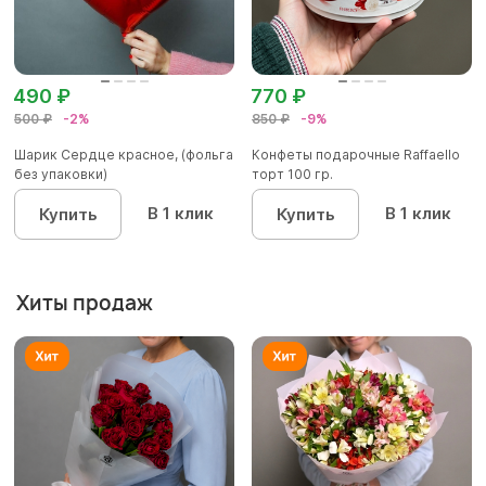
490 ₽
770 ₽
500 ₽
-2%
850 ₽
-9%
Шарик Сердце красное, (фольга
Конфеты подарочные Raffaello
без упаковки)
торт 100 гр.
В 1 клик
В 1 клик
Купить
Купить
Хиты продаж