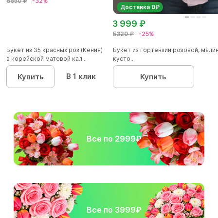
6650 ₽
-32%
Доставка 0₽
3 999 ₽
5320 ₽
-25%
Букет из 35 красных роз (Кения)
Букет из гортензии розовой, мал
в корейской матовой кал...
кусто...
В 1 клик
Купить
Купить
Все по 2999₽
Все по 3999₽