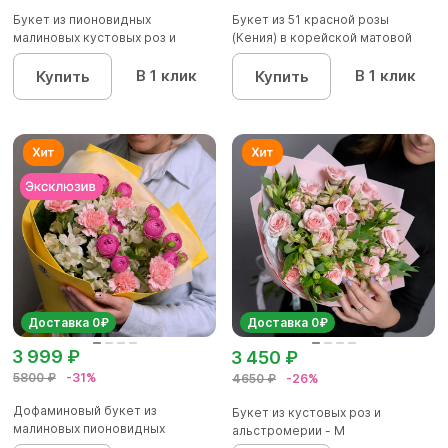
Букет из пионовидных
Букет из 51 красной розы
малиновых кустовых роз и
(Кения) в корейской матовой
альстроме...
уп...
В 1 клик
В 1 клик
Купить
Купить
Доставка 0₽
Доставка 0₽
3 999 ₽
3 450 ₽
5800 ₽
-31%
4650 ₽
-26%
Дофаминовый букет из
Букет из кустовых роз и
малиновых пионовидных
альстромерии - М
кустовых роз...