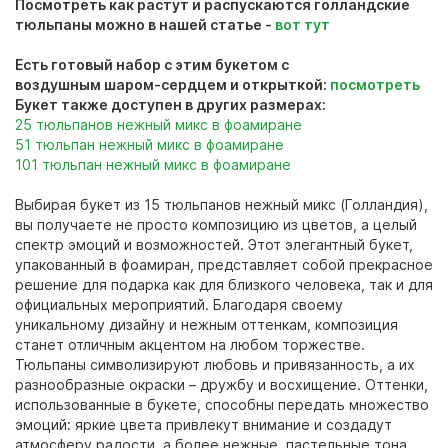
Посмотреть как растут и распускаются голландские
тюльпаны можно в нашей статье -
вот тут
Есть готовый набор с этим букетом с
воздушным шаром-сердцем и открыткой:
посмотреть
Букет также доступен в других размерах:
25 тюльпанов
нежный
микс в фоамиране
51 тюльпан
нежный
микс в фоамиране
101 тюльпан нежный микс в фоамиране
Выбирая букет из 15 тюльпанов нежный микс (Голландия),
вы получаете не просто композицию из цветов, а целый
спектр эмоций и возможностей. Этот элегантный букет,
упакованный в фоамиран, представляет собой прекрасное
решение для подарка как для близкого человека, так и для
официальных мероприятий. Благодаря своему
уникальному дизайну и нежным оттенкам, композиция
станет отличным акцентом на любом торжестве.
Тюльпаны символизируют любовь и привязанность, а их
разнообразные окраски – дружбу и восхищение. Оттенки,
использованные в букете, способны передать множество
эмоций: яркие цвета привлекут внимание и создадут
атмосферу радости, а более нежные, пастельные тона