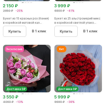
2 150 ₽
3 999 ₽
2850 ₽
-25%
6800 ₽
-41%
Букет из 15 красных роз (Кения)
Букет из 25 альстромерий микс
в корейской матовой кал...
в корейской светлой упако...
В 1 клик
В 1 клик
Купить
Купить
Доставка 0₽
Доставка 0₽
3 550 ₽
5 999 ₽
4060 ₽
-13%
9690 ₽
-38%