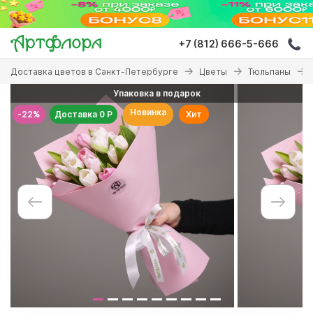
Перейти
к
основному
+7 (812) 666-5-666
содержанию
Вы
Доставка цветов в Санкт-Петербурге
Цветы
Тюльпаны
здесь
Упаковка в подарок
Новинка
-22%
Доставка 0 Р
Хит