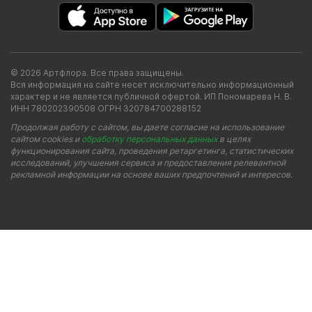
© 2026 Артфлора. Все права защищены.
Вся информация на сайте несет исключительно информационный
характер и не является публичной офертой. ИП Пономарева Н. В.
ИНН 780202390508 ОГРН 320784700288152
Продолжая работу с сайтом, вы даете согласие на использование
сайтом cookies и
обработку персональных данных
в целях
функционирования сайта, проведения ретаргетинга, статистических
исследований, улучшения сервиса и предоставления релевантной
рекламной информации на основе ваших предпочтений и интересов.