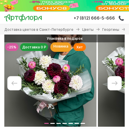
Перейти
к
основному
+7 (812) 666-5-666
содержанию
Вы
Доставка цветов в Санкт-Петербурге
Цветы
Георгины
здесь
Упаковка в подарок
Новинка
-25%
Доставка 0 Р
Хит