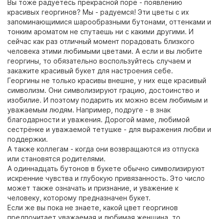
Вы тоже радуетесь прекрасной поре - появлению
красивых георгинов? Мы - радуемся! Эти цветы с их
запоминающимися шарообразными бутонами, оттенками и
тонким ароматом не спутаешь ни с какими другими. И
сейчас как раз отличный момент порадовать близкого
человека этими любимыми цветами. А если и вы любите
георгины, то обязательно воспользуйтесь случаем и
закажите красивый букет для настроения себе.
Георгины не только красивы внешне, у них еще красивый
символизм. Они символизируют грацию, достоинство и
изобилие. И поэтому подарить их можно всем любимым и
уважаемым людям. Например, подруге - в знак
благодарности и уважения. Дорогой маме, любимой
сестрёнке и уважаемой тетушке - для выражения любви и
поддержки.
А также коллегам - когда они возвращаются из отпуска
или становятся родителями.
А одиннадцать бутонов в букете обычно символизируют
искренние чувства и глубокую привязанность. Это число
может также означать и признание, и уважение к
человеку, которому предназначен букет.
Если же вы пока не знаете, какой цвет георгинов
предпочитает уважаемая и любимая женщина, то