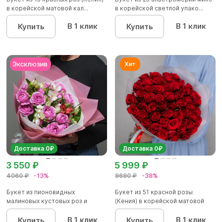
в корейской матовой кал...
в корейской светлой упако...
В 1 клик
В 1 клик
Купить
Купить
Доставка 0₽
Доставка 0₽
3 550 ₽
5 999 ₽
4060 ₽
-13%
9690 ₽
-38%
Букет из пионовидных
Букет из 51 красной розы
малиновых кустовых роз и
(Кения) в корейской матовой
альстроме...
уп...
В 1 клик
В 1 клик
Купить
Купить