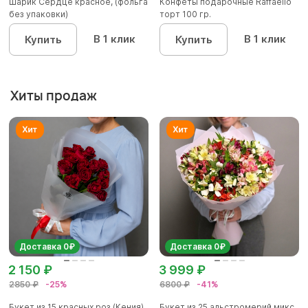
Шарик Сердце красное, (фольга
Конфеты подарочные Raffaello
без упаковки)
торт 100 гр.
В 1 клик
В 1 клик
Купить
Купить
Хиты продаж
Доставка 0₽
Доставка 0₽
2 150 ₽
3 999 ₽
2850 ₽
-25%
6800 ₽
-41%
Букет из 15 красных роз (Кения)
Букет из 25 альстромерий микс