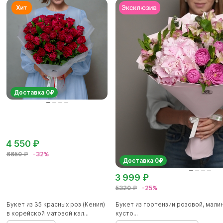
Доставка 0₽
4 550 ₽
6650 ₽
-32%
Доставка 0₽
3 999 ₽
5320 ₽
-25%
Букет из 35 красных роз (Кения)
Букет из гортензии розовой, мал
в корейской матовой кал...
кусто...