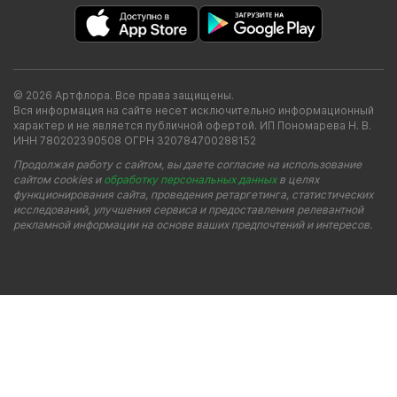
© 2026 Артфлора. Все права защищены.
Вся информация на сайте несет исключительно информационный
характер и не является публичной офертой. ИП Пономарева Н. В.
ИНН 780202390508 ОГРН 320784700288152
Продолжая работу с сайтом, вы даете согласие на использование
сайтом cookies и
обработку персональных данных
в целях
функционирования сайта, проведения ретаргетинга, статистических
исследований, улучшения сервиса и предоставления релевантной
рекламной информации на основе ваших предпочтений и интересов.