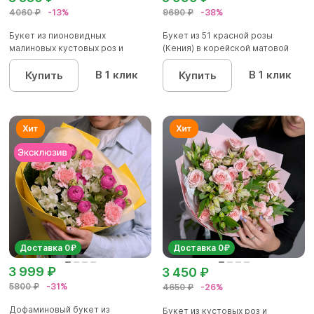
4060 ₽
-13%
9690 ₽
-38%
Букет из пионовидных
Букет из 51 красной розы
малиновых кустовых роз и
(Кения) в корейской матовой
альстроме...
уп...
В 1 клик
В 1 клик
Купить
Купить
Доставка 0₽
Доставка 0₽
3 999 ₽
3 450 ₽
5800 ₽
-31%
4650 ₽
-26%
Дофаминовый букет из
Букет из кустовых роз и