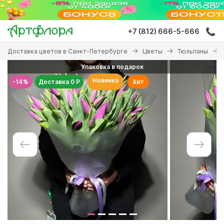
Перейти
к
основному
+7 (812) 666-5-666
содержанию
Вы
Доставка цветов в Санкт-Петербурге
Цветы
Тюльпаны
здесь
Упаковка в подарок
Новинка
-14%
Доставка 0 Р
Хит