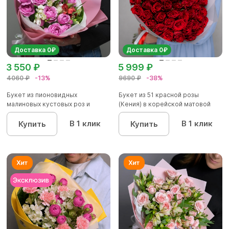
Доставка 0₽
Доставка 0₽
3 550 ₽
5 999 ₽
4060 ₽
-13%
9690 ₽
-38%
Букет из пионовидных
Букет из 51 красной розы
малиновых кустовых роз и
(Кения) в корейской матовой
альстроме...
уп...
В 1 клик
В 1 клик
Купить
Купить