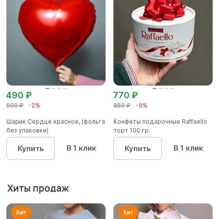
490 ₽
770 ₽
500 ₽
-2%
850 ₽
-9%
Шарик Сердце красное, (фольга
Конфеты подарочные Raffaello
без упаковки)
торт 100 гр.
В 1 клик
В 1 клик
Купить
Купить
Хиты продаж