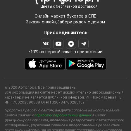
Цветы с бесплатной доставкой!
Онлайн маркет букетов в СПБ
Закажи онлайн,Забери рядом с домом
Присоединяйтесь
-10% на первый заказ в приложении
© 2026 Артфлора. Все права защищены.
Вся информация на сайте несет исключительно информационный
характер и не является публичной офертой. ИП Пономарева Н. В.
ИНН 780202390508 ОГРН 320784700288152
Продолжая работу с сайтом, вы даете согласие на использование
сайтом cookies и
обработку персональных данных
в целях
функционирования сайта, проведения ретаргетинга, статистических
исследований, улучшения сервиса и предоставления релевантной
рекламной информации на основе ваших предпочтений и интересов.