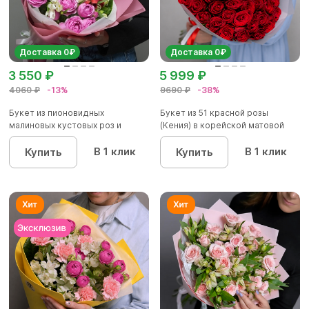
Доставка 0₽
Доставка 0₽
3 550 ₽
5 999 ₽
4060 ₽
-13%
9690 ₽
-38%
Букет из пионовидных
Букет из 51 красной розы
малиновых кустовых роз и
(Кения) в корейской матовой
альстроме...
уп...
В 1 клик
В 1 клик
Купить
Купить