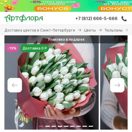
Перейти
к
основному
+7 (812) 666-5-666
содержанию
Вы
Доставка цветов в Санкт-Петербурге
Цветы
Тюльпаны
здесь
Упаковка в подарок
-19%
Доставка 0 Р