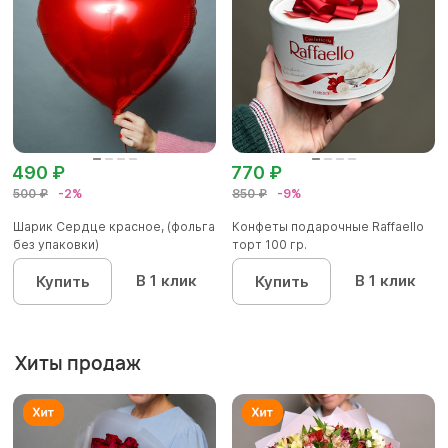
490 ₽
770 ₽
500 ₽
-2%
850 ₽
-9%
Шарик Сердце красное, (фольга
Конфеты подарочные Raffaello
без упаковки)
торт 100 гр.
В 1 клик
В 1 клик
Купить
Купить
Хиты продаж