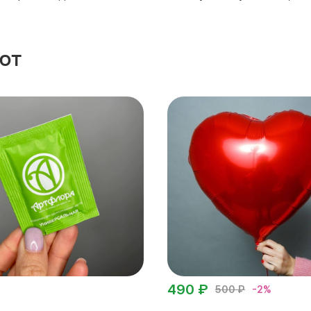
ют
490 ₽
500 ₽
-2%