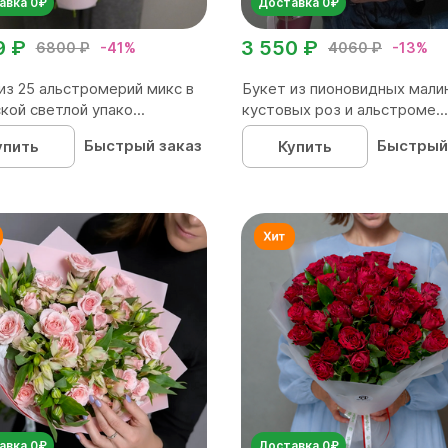
авка 0₽
Доставка 0₽
9 ₽
3 550 ₽
6800 ₽
-41%
4060 ₽
-13%
из 25 альстромерий микс в
Букет из пионовидных мали
кой светлой упако...
кустовых роз и альстроме...
Быстрый заказ
Быстрый
упить
Купить
авка 0₽
Доставка 0₽