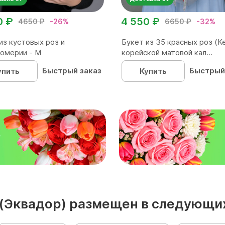
0 ₽
4 550 ₽
4650 ₽
-26%
6650 ₽
-32%
из кустовых роз и
Букет из 35 красных роз (Ке
омерии - М
корейской матовой кал...
Быстрый заказ
Быстрый
упить
Купить
₽
м (Эквадор) размещен в следующи