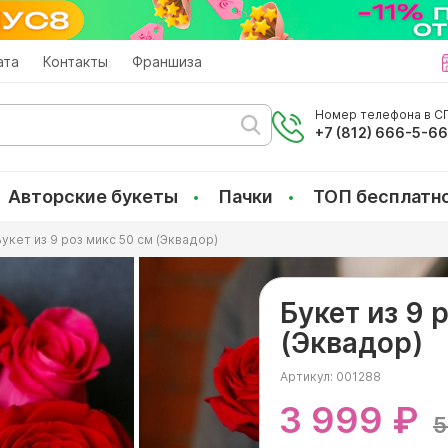
ата
Контакты
Франшиза
Номер телефона в СП
+7 (812) 666-5-6
Авторские букеты
Пачки
ТОП бесплатн
Букет из 9 роз микс 50 см (Эквадор)
Букет из 9 
(Эквадор)
Артикул:
001288
3 999 ₽
5