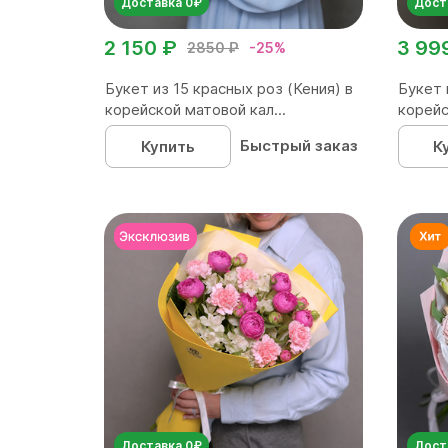
Доставка 0₽
Дост
2 150 ₽
3 99
2850 ₽
-25%
Букет из 15 красных роз (Кения) в
Букет 
корейской матовой кал...
корейс
Быстрый заказ
Купить
К
Доставка 0₽
Дост