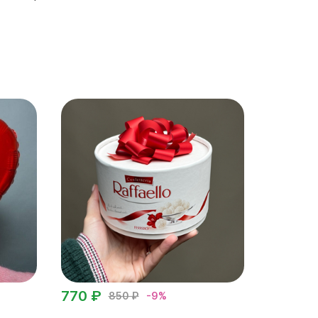
770 ₽
850 ₽
-9%