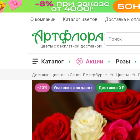
Перейти
к
основному
О компании
Каталог цветов
Доставка и опл
содержанию
Поиск
Цветы с бесплатной доставкой!
Каталог
Акции
Розы
Вы
Доставка цветов в Санкт-Петербурге
Цветы
здесь
-23%
Упаковка в подарок
Доставка 0 Р