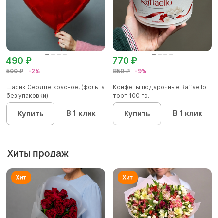
490 ₽
770 ₽
500 ₽
-2%
850 ₽
-9%
Шарик Сердце красное, (фольга
Конфеты подарочные Raffaello
без упаковки)
торт 100 гр.
В 1 клик
В 1 клик
Купить
Купить
Хиты продаж