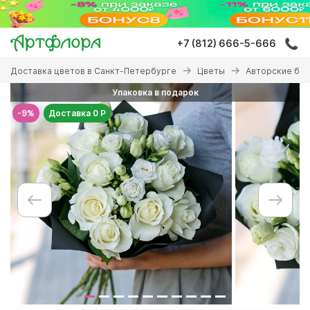
Перейти
к
основному
+7 (812) 666-5-666
содержанию
Вы
Доставка цветов в Санкт-Петербурге
Цветы
Авторские бу
здесь
Упаковка в подарок
-9%
Доставка 0 Р