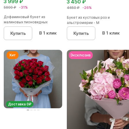
3 999 ₽
3 450 ₽
5800 ₽
-31%
4650 ₽
-26%
Дофаминовый букет из
Букет из кустовых роз и
малиновых пионовидных
альстромерии - М
кустовых роз...
В 1 клик
В 1 клик
Купить
Купить
Доставка 0₽