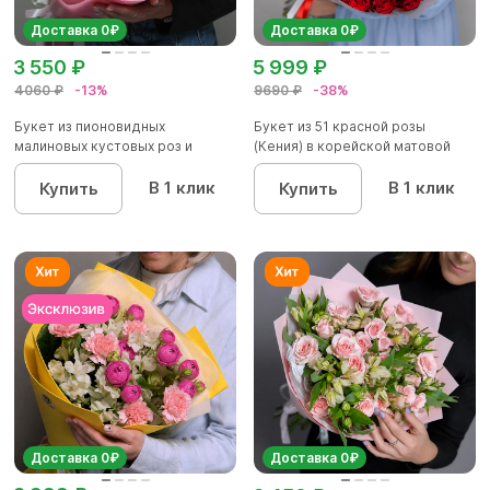
Доставка 0₽
Доставка 0₽
3 550 ₽
5 999 ₽
4060 ₽
-13%
9690 ₽
-38%
Букет из пионовидных
Букет из 51 красной розы
малиновых кустовых роз и
(Кения) в корейской матовой
альстроме...
уп...
В 1 клик
В 1 клик
Купить
Купить
Доставка 0₽
Доставка 0₽