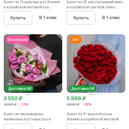
Букет из 15 красных роз (Кения)
Букет из 25 альстромерий микс
в корейской матовой кал...
в корейской светлой упако...
В 1 клик
В 1 клик
Купить
Купить
Доставка 0₽
Доставка 0₽
3 550 ₽
5 999 ₽
4060 ₽
-13%
9690 ₽
-38%
Букет из пионовидных
Букет из 51 красной розы
малиновых кустовых роз и
(Кения) в корейской матовой
альстроме...
уп...