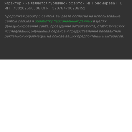
характер и не является публичной офертой. ИП Пономарева Н. В.
ИНН 780202390508 ОГРН 320784700288152
Продолжая работу с сайтом, вы даете согласие на использование
сайтом cookies и
обработку персональных данных
в целях
функционирования сайта, проведения ретаргетинга, статистических
исследований, улучшения сервиса и предоставления релевантной
рекламной информации на основе ваших предпочтений и интересов.