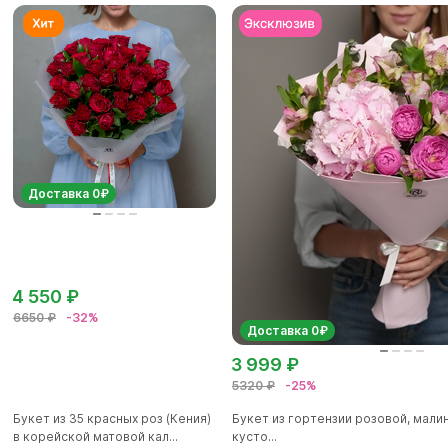
Доставка 0₽
4 550 ₽
6650 ₽
-32%
Доставка 0₽
3 999 ₽
5320 ₽
-25%
Букет из 35 красных роз (Кения)
Букет из гортензии розовой, мал
в корейской матовой кал...
кусто...