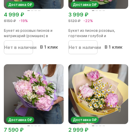
Доставка 0₽
Доставка 0₽
4 999 ₽
3 999 ₽
6150 ₽
-19%
5120 ₽
-22%
Букет из розовых пионов и
Букет из пионов розовых,
матрикарий (ромашек) в
гортензии голубой и
фоамир...
альстромер...
В 1 клик
В 1 клик
Нет в наличии
Нет в наличии
Доставка 0₽
Доставка 0₽
7 590 ₽
2 999 ₽