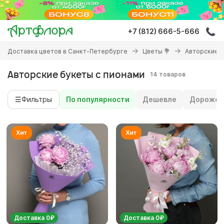
Перейти
к
основному
+7 (812) 666-5-666
содержанию
Вы
Доставка цветов в Санкт-Петербурге
Цветы 💐
Авторские 
здесь
Авторские букеты с пионами
14 товаров
☰
Фильтры
По популярности
Дешевле
Дороже
Доставка 0₽
Доставка 0₽