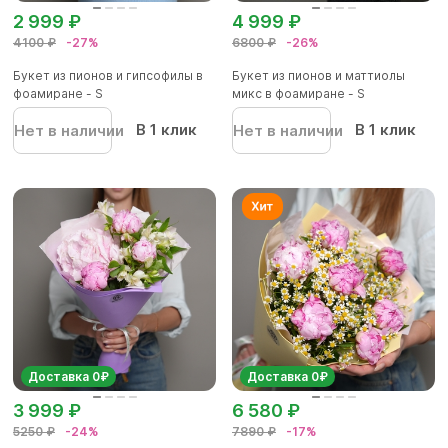
2 999 ₽
4 999 ₽
4100 ₽
-27%
6800 ₽
-26%
Букет из пионов и гипсофилы в
Букет из пионов и маттиолы
фоамиране - S
микс в фоамиране - S
В 1 клик
В 1 клик
Нет в наличии
Нет в наличии
Доставка 0₽
Доставка 0₽
3 999 ₽
6 580 ₽
5250 ₽
-24%
7890 ₽
-17%