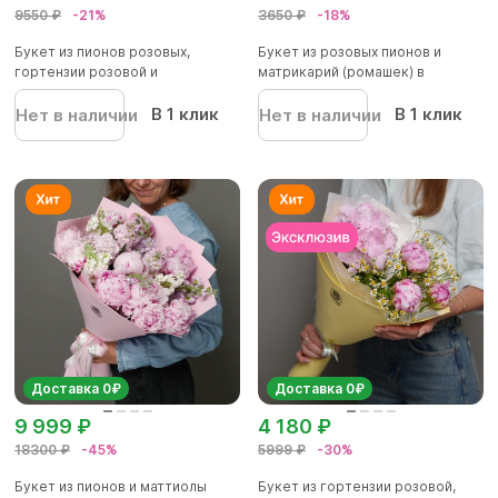
9550 ₽
-21%
3650 ₽
-18%
Букет из пионов розовых,
Букет из розовых пионов и
гортензии розовой и
матрикарий (ромашек) в
альстромер...
фоамир...
В 1 клик
В 1 клик
Нет в наличии
Нет в наличии
Доставка 0₽
Доставка 0₽
9 999 ₽
4 180 ₽
18300 ₽
-45%
5999 ₽
-30%
Букет из пионов и маттиолы
Букет из гортензии розовой,