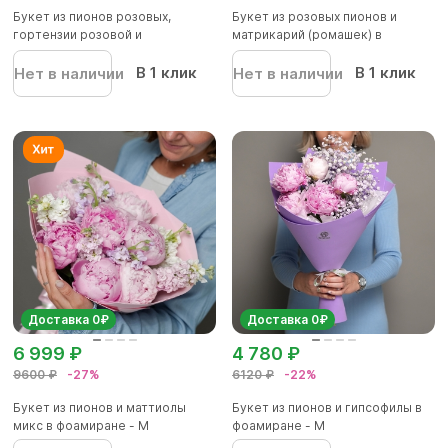
Букет из пионов розовых,
Букет из розовых пионов и
гортензии розовой и
матрикарий (ромашек) в
альстромер...
фоамир...
В 1 клик
В 1 клик
Нет в наличии
Нет в наличии
Доставка 0₽
Доставка 0₽
6 999 ₽
4 780 ₽
9600 ₽
-27%
6120 ₽
-22%
Букет из пионов и маттиолы
Букет из пионов и гипсофилы в
микс в фоамиране - M
фоамиране - M