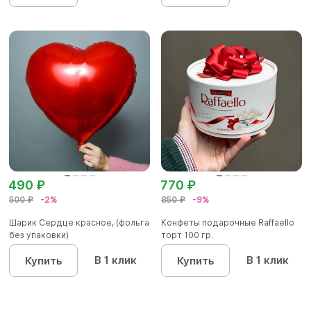
490 ₽
770 ₽
500 ₽
-2%
850 ₽
-9%
Шарик Сердце красное, (фольга
Конфеты подарочные Raffaello
без упаковки)
торт 100 гр.
В 1 клик
В 1 клик
Купить
Купить