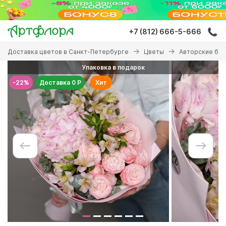
Перейти
к
основному
+7 (812) 666-5-666
содержанию
Вы
Доставка цветов в Санкт-Петербурге
Цветы
Авторские бу
здесь
Упаковка в подарок
-22%
Доставка 0 Р
Хит