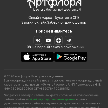
Цветы с бесплатной доставкой!
Онлайн маркет букетов в СПБ
Закажи онлайн,Забери рядом с домом
Присоединяйтесь
-10% на первый заказ в приложении
© 2026 Артфлора. Все права защищены.
Вся информация на сайте несет исключительно информационный
характер и не является публичной офертой. ИП Пономарева Н. В.
ИНН 780202390508 ОГРН 320784700288152
Продолжая работу с сайтом, вы даете согласие на использование
сайтом cookies и
обработку персональных данных
в целях
функционирования сайта, проведения ретаргетинга, статистических
исследований, улучшения сервиса и предоставления релевантной