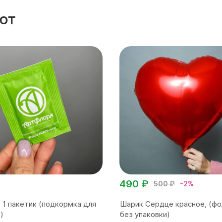
ют
490 ₽
500 ₽
-2%
 1 пакетик (подкормка для
Шарик Сердце красное, (фо
)
без упаковки)