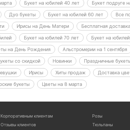
марта
Букет на юбилей 40 лет
Букет подруге 
Дуо букеты
Букет на юбилей 60 лет
Все п
ти
Ирисы на День Матери
Бесплатная доставка
билей
Букет на юбилей 70 лет
Букет на юбилей
еты на День Рождения
Альстромерии на 1 сентября
укеты со скидкой
Новинки
Праздничные букет
девушки
Ирисы
Хиты продаж
Доставка цве
рские букеты
Цветы на 8 марта
Корпоративным клиентам
Розы
Отзывы клиентов
Тюльпаны