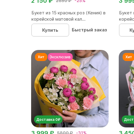
2 150 ₽
3 99
2850 ₽
-25%
Букет из 15 красных роз (Кения) в
Букет 
корейской матовой кал...
корейс
Быстрый заказ
Купить
К
Доставка 0₽
Дост
3 999 ₽
3 45
5800 ₽
-31%