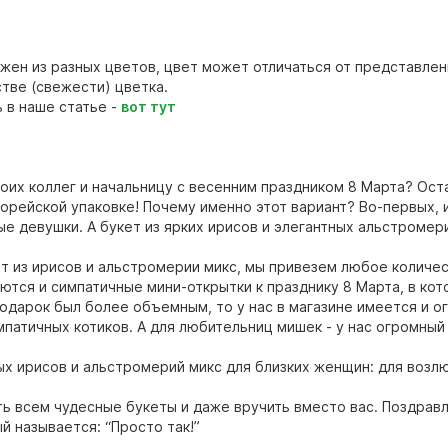
ожен из разных цветов, цвет может отличаться от представлен
стве (свежести) цветка.
 в наше статье -
вот тут
оих коллег и начальницу с весенним праздником 8 Марта? Ост
орейской упаковке! Почему именно этот вариант? Во-первых, 
 девушки. А букет из ярких ирисов и элегантных альстромери
!
ет из ирисов и альстромерии микс, мы привезем любое количес
даются и симпатичные мини-открытки к празднику 8 Марта, в ко
подарок был более объемным, то у нас в магазине имеется и о
мпатичных котиков. А для любительниц мишек - у нас огромны
ных ирисов и альстромерий микс для близких женщин: для возл
ть всем чудесные букеты и даже вручить вместо вас. Поздрав
й называется: “Просто так!”