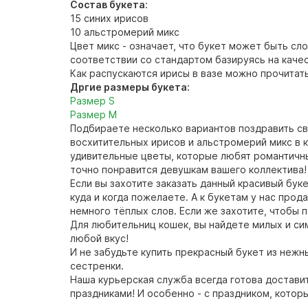
Состав букета
:
15 синих ирисов
10 альстромерий микс
Цвет микс - означает, что букет может быть сл
соответствии со стандартом базируясь на каче
Как распускаются ирисы в вазе можно прочитать
Дргие размеры букета:
Размер S
Размер М
Подбираете несколько вариантов поздравить св
восхитительных ирисов и альстромерий микс в к
удивительные цветы, которые любят романтичные
точно понравится девушкам вашего коллектива
Если вы захотите заказать данный красивый бук
куда и когда пожелаете. А к букетам у нас про
немного тёплых слов. Если же захотите, чтобы 
Для любительниц кошек, вы найдете милых и си
любой вкус!
И не забудьте купить прекрасный букет из неж
сестренки.
Наша курьерская служба всегда готова достави
праздниками! И особенно - с праздником, которы