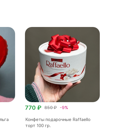
770 ₽
850 ₽
-9%
льга
Конфеты подарочные Raffaello
торт 100 гр.