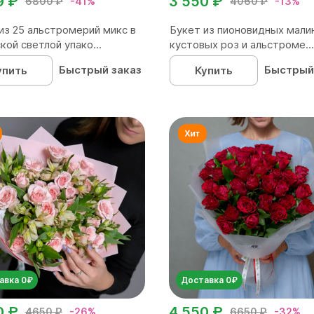
9 ₽
3 550 ₽
6800 ₽
-41%
4060 ₽
-13%
из 25 альстромерий микс в
Букет из пионовидных мали
кой светлой упако...
кустовых роз и альстроме...
Быстрый заказ
Быстрый
упить
Купить
авка 0₽
Доставка 0₽
0 ₽
4 550 ₽
4650 ₽
-26%
6650 ₽
-32%