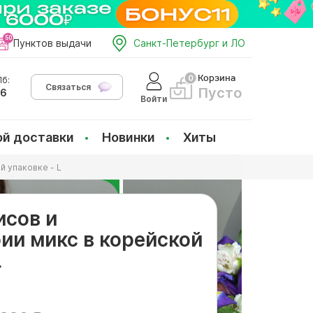
Пунктов выдачи
Санкт-Петербург и ЛО
Корзина
б:
Связаться
Пусто
66
Войти
ой доставки
Новинки
Хиты
й упаковке - L
исов и
ии микс в корейской
L