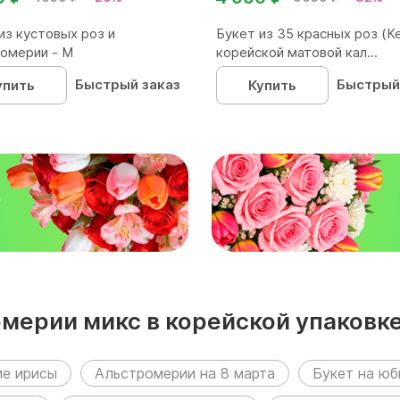
из кустовых роз и
Букет из 35 красных роз (Ке
омерии - М
корейской матовой кал...
Быстрый заказ
Быстрый
упить
Купить
₽
омерии микс в корейской упаковке
ие ирисы
Альстромерии на 8 марта
Букет на юб