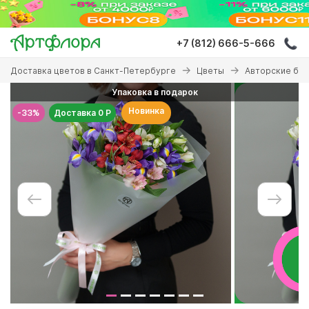
Перейти
к
основному
+7 (812) 666-5-666
содержанию
Вы
Доставка цветов в Санкт-Петербурге
Цветы
Авторские бу
здесь
Упаковка в подарок
Новинка
-33%
Доставка 0 Р