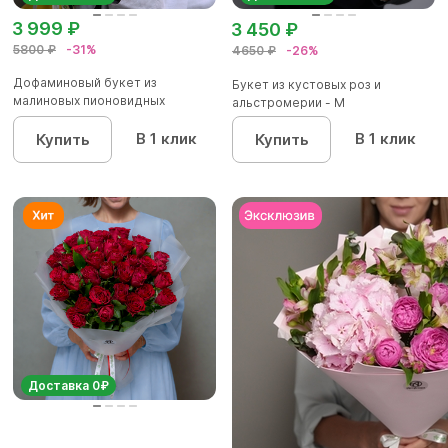
3 999 ₽
3 450 ₽
5800 ₽
-31%
4650 ₽
-26%
Дофаминовый букет из
Букет из кустовых роз и
малиновых пионовидных
альстромерии - М
кустовых роз...
В 1 клик
В 1 клик
Купить
Купить
Доставка 0₽