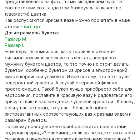
представленного на фото, тк мы складываем букет в
соответствии со стандартом базируясь на качестве
(свежести) цветка.
Как распускаются ирисы в вазе можно прочитать в наше
статье -
вот тут
Дргие размеры букета:
Размер М
Размер L
Если вдруг вспомнилось, как у героини в одном из
фильмов возникло желание отхлестать неверного
мужчину букетом цветов, то это точно не стоит делать
букетом, особенно букетом из ирисов и альстромерий
микс в корейской упаковке. И всё потому, что этот букет
невероятной красоты. А случай с героиней фильма -
просто смешон. Такой букет лучше приобрести себе для
настроения, поставить в красивую вазу и радоваться его
присутствию и наслаждаться чудесной красотой . К слову,
если у вас нет вазы, то у нас - большой выбор
экстравагантных соответствующих ваз к разным видам и
размерам букетов.
По какому поводу можно приобрести этот прелестный
подарок природы? Например, если вы не ждёте ни от кого
сигналов и намёков на подарок к весеннему празднику 8