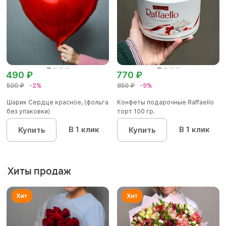
490 ₽
770 ₽
500 ₽
-2%
850 ₽
-9%
Шарик Сердце красное, (фольга
Конфеты подарочные Raffaello
без упаковки)
торт 100 гр.
В 1 клик
В 1 клик
Купить
Купить
Хиты продаж