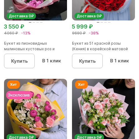
Доставка 0₽
Доставка 0₽
3 550 ₽
5 999 ₽
4060 ₽
-13%
9690 ₽
-38%
Букет из пионовидных
Букет из 51 красной розы
малиновых кустовых роз и
(Кения) в корейской матовой
альстроме...
уп...
В 1 клик
В 1 клик
Купить
Купить
Доставка 0₽
Доставка 0₽