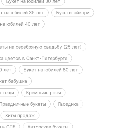
Букет на юбилей 30 лет
т на юбилей 35 лет
Букеты айвори
 на юбилей 40 лет
еты на серебряную свадьбу (25 лет)
а цветов в Санкт-Петербурге
0 лет
Букет на юбилей 80 лет
кет бабушке
я тещи
Кремовые розы
Праздничные букеты
Гвоздика
Хиты продаж
ы в СПб
Авторские букеты