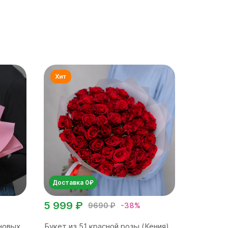
Доставка 0₽
5 999 ₽
9690 ₽
-38%
новых
Букет из 51 красной розы (Кения)