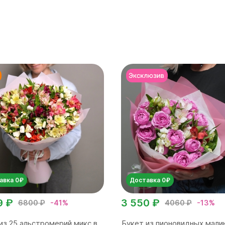
авка 0₽
Доставка 0₽
9 ₽
3 550 ₽
6800 ₽
-41%
4060 ₽
-13%
из 25 альстромерий микс в
Букет из пионовидных мали