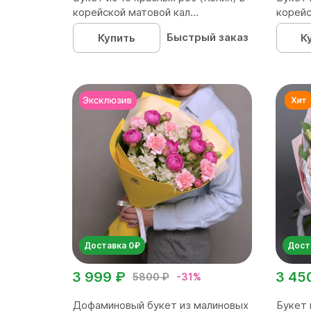
корейской матовой кал...
корейс
Быстрый заказ
Купить
К
Доставка 0₽
Дост
3 999 ₽
3 45
5800 ₽
-31%
Дофаминовый букет из малиновых
Букет 