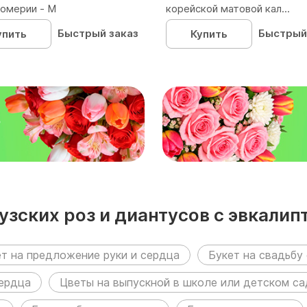
омерии - М
корейской матовой кал...
Быстрый заказ
Быстрый
упить
Купить
₽
зских роз и диантусов с эвкалипт
дующих разделах:
т на предложение руки и сердца
Букет на свадьбу 
сердца
Цветы на выпускной в школе или детском са