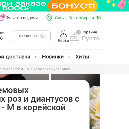
Пунктов выдачи
Санкт-Петербург и ЛО
Корзина
б:
Связаться
Пусто
66
Войти
ой доставки
Новинки
Хиты
с эвкалиптом - М в корейской упаковке
ремовых
х роз и диантусов с
- М в корейской