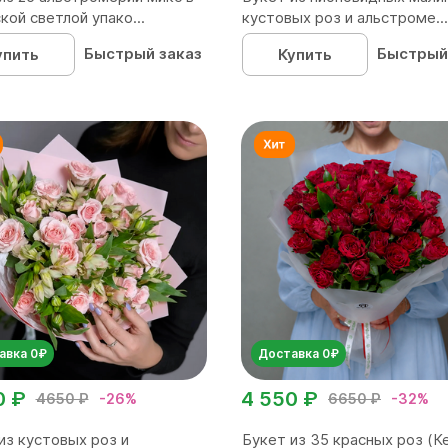
кой светлой упако...
кустовых роз и альстроме...
Быстрый заказ
Быстрый
упить
Купить
авка 0₽
Доставка 0₽
0 ₽
4 550 ₽
4650 ₽
-26%
6650 ₽
-32%
из кустовых роз и
Букет из 35 красных роз (Ке