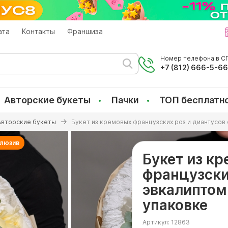
ата
Контакты
Франшиза
Номер телефона в СП
+7 (812) 666-5-6
Авторские букеты
Пачки
ТОП бесплатн
Авторские букеты
Букет из кремовых французских роз и диантусов 
клюзив
Букет из к
французски
эвкалиптом 
упаковке
Артикул:
12863