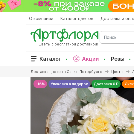
Перейти
к
основному
О компании
Каталог цветов
Доставка и опл
содержанию
Поиск
Цветы с бесплатной доставкой!
Каталог
Акции
Розы
Вы
Доставка цветов в Санкт-Петербурге
Цветы
здесь
-16%
Упаковка в подарок
Доставка 0 Р
Экс