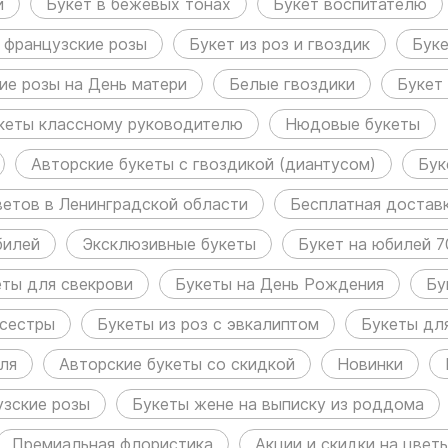
и
Букет в бежевых тонах
Букет воспитателю
 французские розы
Букет из роз и гвоздик
Буке
ие розы на День матери
Белые гвоздики
Букет
кеты классному руководителю
Нюдовые букеты
Авторские букеты с гвоздикой (диантусом)
Бук
ветов в Ленинградской области
Бесплатная доставк
билей
Эксклюзивные букеты
Букет на юбилей 7
еты для свекрови
Букеты на День Рождения
Бу
 сестры
Букеты из роз с эвкалиптом
Букеты дл
ля
Авторские букеты со скидкой
Новинки
зские розы
Букеты жене на выписку из роддома
Премиальная флористика
Акции и скидки на цвет