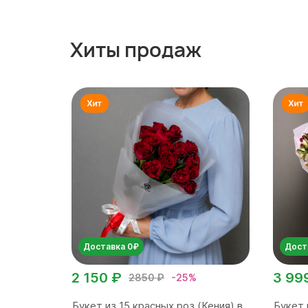
Хиты продаж
Доставка 0₽
Дост
2 150 ₽
3 99
2850 ₽
-25%
Букет из 15 красных роз (Кения) в
Букет 