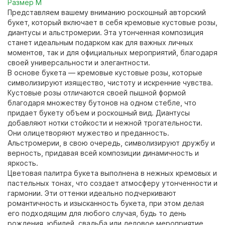
Размер М
Представляем вашему вниманию роскошный авторский
букет, который включает в себя кремовые кустовые розы,
диантусы и альстромерии. Эта утонченная композиция
станет идеальным подарком как для важных личных
моментов, так и для официальных мероприятий, благодаря
своей универсальности и элегантности.
В основе букета — кремовые кустовые розы, которые
символизируют изящество, чистоту и искренние чувства.
Кустовые розы отличаются своей пышной формой
благодаря множеству бутонов на одном стебле, что
придает букету объем и роскошный вид. Диантусы
добавляют нотки стойкости и нежной трогательности.
Они олицетворяют мужество и преданность.
Альстромерии, в свою очередь, символизируют дружбу и
верность, придавая всей композиции динамичность и
яркость.
Цветовая палитра букета выполнена в нежных кремовых и
пастельных тонах, что создает атмосферу утонченности и
гармонии. Эти оттенки идеально подчеркивают
романтичность и изысканность букета, при этом делая
его подходящим для любого случая, будь то день
рождения, юбилей, свадьба или деловое мероприятие.