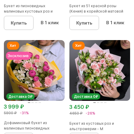
Букет из пионовидных
Букет из 51 красной розы
малиновых кустовых роз и
(Кения) в корейской матовой
альстроме...
уп...
В 1 клик
В 1 клик
Купить
Купить
Доставка 0₽
Доставка 0₽
3 999 ₽
3 450 ₽
5800 ₽
-31%
4650 ₽
-26%
Дофаминовый букет из
Букет из кустовых роз и
малиновых пионовидных
альстромерии - М
кустовых роз...