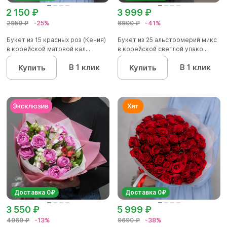
2 150 ₽
3 999 ₽
2850 ₽
-25%
6800 ₽
-41%
Букет из 15 красных роз (Кения)
Букет из 25 альстромерий микс
в корейской матовой кал...
в корейской светлой упако...
В 1 клик
В 1 клик
Купить
Купить
Доставка 0₽
Доставка 0₽
3 550 ₽
5 999 ₽
4060 ₽
-13%
9690 ₽
-38%