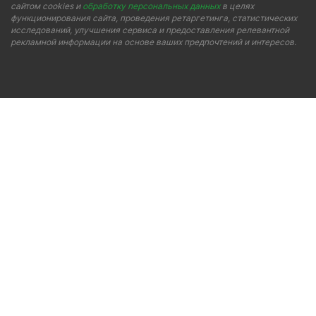
сайтом cookies и
обработку персональных данных
в целях
функционирования сайта, проведения ретаргетинга, статистических
исследований, улучшения сервиса и предоставления релевантной
рекламной информации на основе ваших предпочтений и интересов.