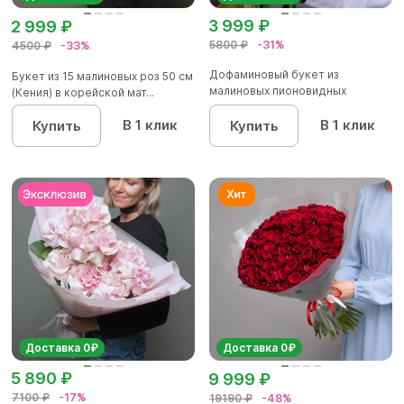
3 999 ₽
2 999 ₽
5800 ₽
-31%
4500 ₽
-33%
Дофаминовый букет из
Букет из 15 малиновых роз 50 см
малиновых пионовидных
(Кения) в корейской мат...
кустовых роз...
В 1 клик
В 1 клик
Купить
Купить
Доставка 0₽
Доставка 0₽
5 890 ₽
9 999 ₽
7100 ₽
-17%
19190 ₽
-48%