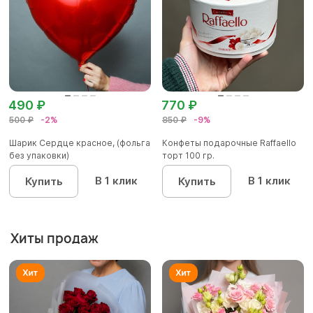
490 ₽
770 ₽
500 ₽
-2%
850 ₽
-9%
Шарик Сердце красное, (фольга
Конфеты подарочные Raffaello
без упаковки)
торт 100 гр.
В 1 клик
В 1 клик
Купить
Купить
Хиты продаж