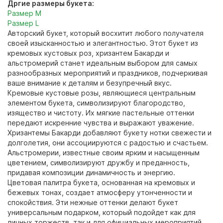
Дргие размеры букета:
Размер М
Размер L
Авторский букет, который восхитит любого получателя
своей изысканностью и элегантностью. Этот букет из
кремовых кустовых роз, хризантем Бакарди и
альстромерий станет идеальным выбором для самых
разнообразных мероприятий и праздников, подчеркивая
ваше внимание к деталям и безупречный вкус.
Кремовые кустовые розы, являющиеся центральным
элементом букета, символизируют благородство,
изящество и чистоту. Их мягкие пастельные оттенки
передают искренние чувства и выражают уважение.
Хризантемы Бакарди добавляют букету нотки свежести и
долголетия, они ассоциируются с радостью и счастьем.
Альстромерии, известные своим ярким и насыщенным
цветением, символизируют дружбу и преданность,
придавая композиции динамичность и энергию.
Цветовая палитра букета, основанная на кремовых и
бежевых тонах, создает атмосферу утонченности и
спокойствия. Эти нежные оттенки делают букет
универсальным подарком, который подойдет как для
личных торжеств, так и для официальных мероприятий.